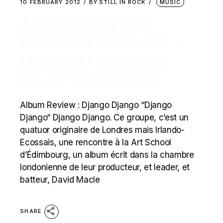
10 FEBRUARY 2012
BY
STILL IN ROCK
MUSIC
ALBUM REVIEW :
DJANGO DJANGO –
DJANGO DJANGO
(ELECTRO FOLK)
Album Review : Django Django “Django
Django“ Django Django. Ce groupe, c’est un
quatuor originaire de Londres mais Irlando-
Ecossais, une rencontre à la Art School
d’Édimbourg, un album écrit dans la chambre
londonienne de leur producteur, et leader, et
batteur, David Macle
SHARE