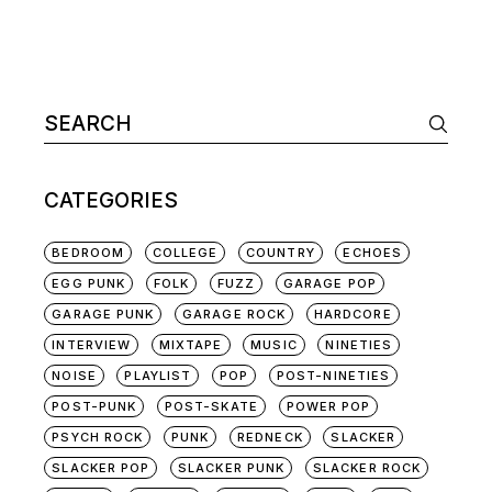
Search
for:
CATEGORIES
BEDROOM
COLLEGE
COUNTRY
ECHOES
EGG PUNK
FOLK
FUZZ
GARAGE POP
GARAGE PUNK
GARAGE ROCK
HARDCORE
INTERVIEW
MIXTAPE
MUSIC
NINETIES
NOISE
PLAYLIST
POP
POST-NINETIES
POST-PUNK
POST-SKATE
POWER POP
PSYCH ROCK
PUNK
REDNECK
SLACKER
SLACKER POP
SLACKER PUNK
SLACKER ROCK