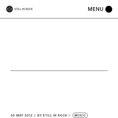
Skip
to
the
content
ELECTRO
FOLK TAG
30 MAY 2012
BY
STILL IN ROCK
MUSIC