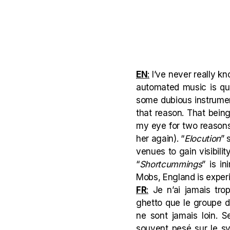
EN
:
I’ve never really k
automated music is qu
some dubious instrument
that reason. That bein
my eye for two reasons:
her again
). “
Elocution
” 
venues to gain visibilit
“
Shortcummings
” is in
Mobs, England is experi
FR
:
Je n’ai jamais tro
ghetto que le groupe d
ne sont jamais loin. S
souvent pesé sur le sy