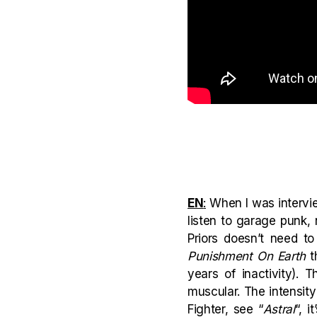
EN
:
When I was interview
listen to garage punk,
Priors doesn’t need t
Punishment On Earth
th
years of inactivity).
muscular. The intensity
Fighter, see “
Astral
“, i