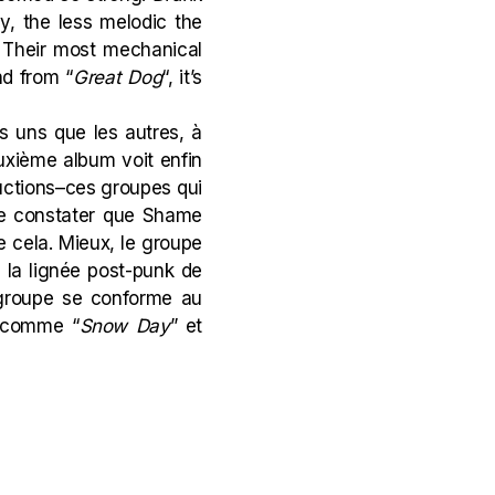
y, the less melodic the
. Their most mechanical
nd from “
Great Dog
“, it’s
es uns que les autres, à
euxième album voit enfin
ductions–ces groupes qui
 de constater que Shame
e cela. Mieux, le groupe
s la lignée post-punk de
 groupe se conforme au
) comme “
Snow Day
” et