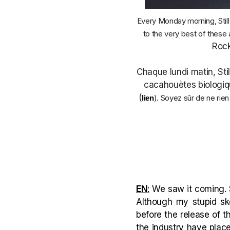
Every Monday morning, Still 
to the very best of these 
Rock
Chaque lundi matin, Sti
cacahouètes biologique
(
). Soyez sûr de ne rien
lien
EN
:
We saw it coming. S
Although my stupid sk
before the release of t
the industry have plac