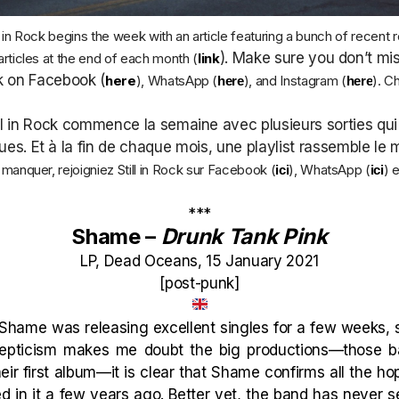
in Rock begins the week with an article featuring a bunch of recent re
). Make sure you don’t miss
articles at the end of each month (
link
 on Facebook (
here
), WhatsApp (
), and Instagram (
)
. C
here
here
ll in Rock commence la semaine avec plusieurs sorties qui
s. Et à la fin de chaque mois, une playlist rassemble le m
 manquer, rejoigniez Still in Rock sur Facebook (
), WhatsApp (
) 
ici
ici
***
Shame –
Drunk Tank Pink
LP, Dead Oceans, 15 January 2021
[post-punk]
hame was releasing excellent singles for a few weeks, st
epticism makes me doubt the big productions—those ba
heir first album—it is clear that Shame confirms all the h
ed in it a few years ago. Better yet, the band has never