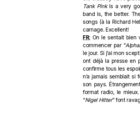
Tank Pink
is a very goo
band is, the better. T
songs (à la Richard Hell
carnage. Excellent!
FR
:
On le sentait bien v
commencer par “
Alpha
le jour. Si j’ai mon sc
ont déjà la presse en 
confirme tous les espoi
n’a jamais semblait si 
son pays. Étrangement
format radio, le mieu
“
Nigel
Hitter
” font ravag