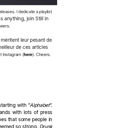
leases. I dedicate a playlist
 anything, join Still in
heers.
 méritent leur pesant de
eilleur de ces articles
et
Instagram (
)
. Cheers.
here
arting with “
Alphabet
“.
nds with lots of press
opes that some people in
 seemed so strong.
Drunk