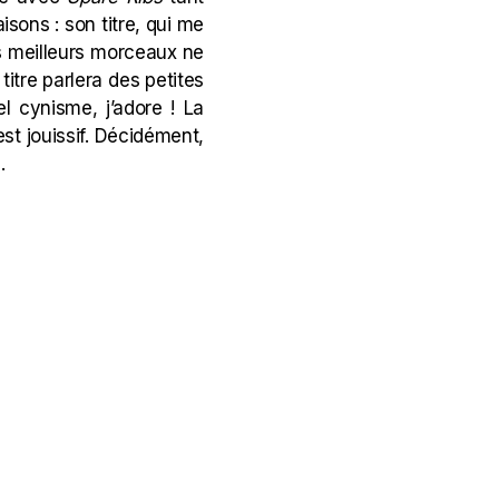
raisons : son titre, qui me
es meilleurs morceaux ne
itre parlera des petites
el cynisme, j’adore ! La
est jouissif. Décidément,
.