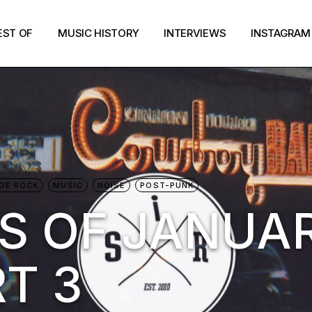
EST OF
MUSIC HISTORY
INTERVIEWS
INSTAGRAM
GE ROCK
MUSIC
NOISE
POST-PUNK
S OF JANUA
RT 3