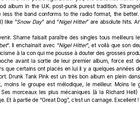
d album in the U.K. post-punk purest tradition. Strangel
he less the band conforms to the radio format, the better
) like “
Snow Day
” and “
Nigel
Hitter
” are absolute hits. A
enir. Shame faisait paraître des singles tous meilleurs l
bet
“. Il enchainait avec “
Nigel Hitter
“, et voilà que son d
epticisme à la con qui me pousse à douter des grosses pro
poche avant la sortie de leur premier album, force est
rs que certains ont placés en lui il y a quelques années d
fort. Drunk Tank Pink est un très bon album en plein dan
, moins le groupe est mélodique, le meilleur. Moins le
x. Ses morceaux les plus mécaniques (à la Richard Hell
e. Et à partie de “Great Dog”, c’est un carnage. Excellent !