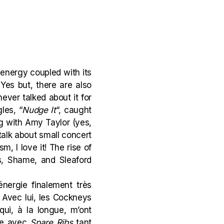
energy coupled with its
es but, there are also
ever talked about it for
les, “
Nudge It
“, caught
ng with Amy Taylor (
yes,
 talk about small concert
m, I love it! The rise of
es, Shame, and Sleaford
nergie finalement très
 Avec lui, les Cockneys
qui, à la longue, m’ont
nce avec
Spare Ribs
tant