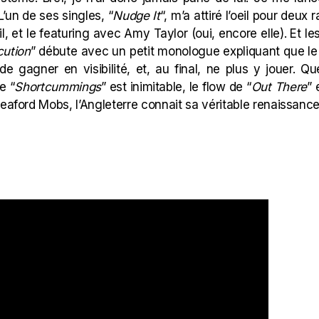
L’un de ses singles, “
Nudge It
“, m’a attiré l’oeil pour deux 
l, et le featuring avec Amy Taylor (
oui, encore elle
). Et l
cution
” débute avec un petit monologue expliquant que le t
de gagner en visibilité, et, au final, ne plus y jouer. Qu
e “
Shortcummings
” est inimitable, le flow de “
Out There
” 
leaford Mobs, l’Angleterre connait sa véritable renaissance