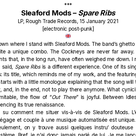
***
Sleaford Mods –
Spare Ribs
LP, Rough Trade Records, 15 January 2021
[electronic post-punk]
nown where I stand with Sleaford Mods. The band’s ghetto 
ite a unique combo. The Cockneys are never far away. Y
s that, in the long run, have often weighed me down. I n
g said,
Spare Ribs
is a different experience. One of its sing
 its title, which reminds me of my work, and the featuri
starts with a little monologue explaining that the song will
y, and, in the end, not to play there anymore. What cynicis
imitable, the flow of “
Out There
” is joyful. Between Idl
encing its true renaissance.
p su comment me situer vis-à-vis de Sleaford Mods. L’é
égage et couple à une musique automatisée est unique.
eulement, on y trouve aussi quelques instru’ douteuse 
stème. Bref, je n’ai donc jamais parlé de lui. Je me la