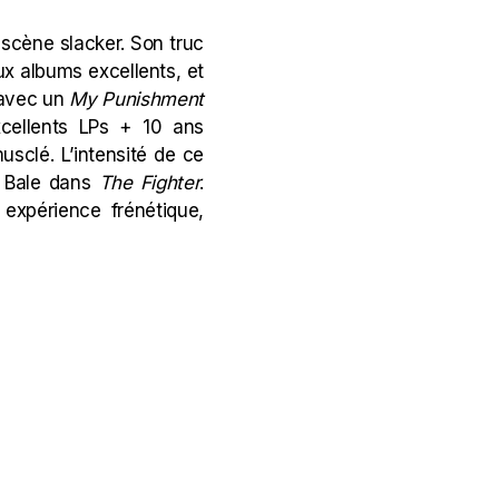
a scène slacker. Son truc
eux albums excellents, et
i avec un
My Punishment
xcellents LPs + 10 ans
musclé. L’intensité de ce
n Bale dans
The Fighter
.
 expérience frénétique,