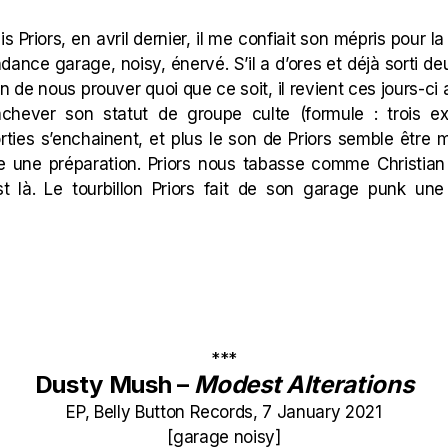
is
Priors, en avril dernier, il me confiait son mépris pour l
endance garage, noisy, énervé. S’il a d’ores et déjà sorti d
in de nous prouver quoi que ce soit, il revient ces jours-c
achever son statut de groupe culte (formule : trois e
sorties s’enchainent, et plus le son de Priors semble être 
e une préparation. Priors nous tabasse comme Christia
st là. Le tourbillon Priors fait de son garage punk une
***
Dusty Mush –
Modest Alterations
EP, Belly Button Records, 7 January 2021
[garage noisy]