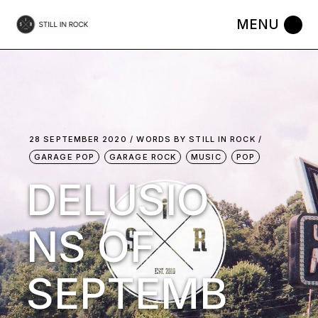
Skip
to
the
content
28 SEPTEMBER 2020
WORDS BY
STILL IN ROCK
GARAGE POP
GARAGE ROCK
MUSIC
POP
DELUSIO
NS OF
SEPTEMB