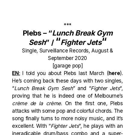
***
Plebs – “
Lunch Break Gym
“
“
Sesh
” /
Fighter Jets
Single, Surveillance Records, August &
September 2020
[garage pop]
EN
:
I told you about Plebs last March (
here
).
He’s coming back these days with two singles,
“
Lunch Break Gym Sesh
” and “
Fighter Jets
“,
proving that he is indeed one of Melbourne’s
crème de la crème
. On the first one, Plebs
attacks with some pop and colorful chords. The
song finally turns to more noisy music, and it’s
excellent. With “
Fighter Jets
“, he plays with an
ineradicable drum/bass combo and a super-