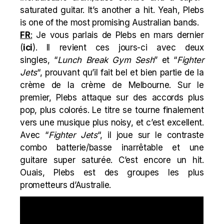
saturated guitar. It’s another a hit. Yeah, Plebs
is one of the most promising Australian bands.
FR
:
Je vous parlais de Plebs en mars dernier
(
ici
). Il revient ces jours-ci avec deux
singles, “
Lunch Break Gym Sesh
” et “
Fighter
Jets
“, prouvant qu’il fait bel et bien partie de la
crème de la crème de Melbourne. Sur le
premier, Plebs attaque sur des accords plus
pop, plus colorés. Le titre se tourne finalement
vers une musique plus noisy, et c’est excellent.
Avec “
Fighter Jets
“, il joue sur le contraste
combo batterie/basse inarrêtable et une
guitare super saturée. C’est encore un hit.
Ouais, Plebs est des groupes les plus
prometteurs d’Australie.