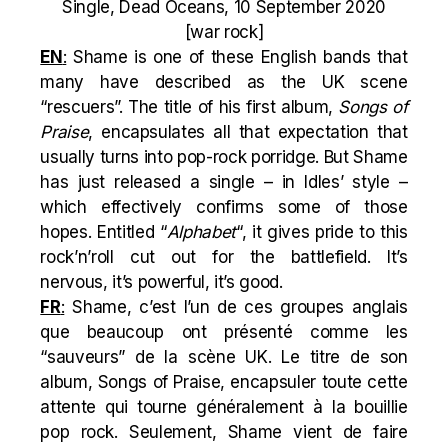
Single, Dead Oceans, 10 September 2020
[war rock]
EN
:
Shame is one of these English bands that
many have described as the UK scene
“
rescuers”
. The title of his first album,
Songs of
Praise
, encapsulates all that expectation that
usually turns into pop-rock porridge. But Shame
has just released a single – in Idles’ style –
which effectively confirms some of those
hopes. Entitled “
Alphabet
“, it gives pride to this
rock’n’roll cut out for the battlefield. It’s
nervous, it’s powerful, it’s good.
FR
:
Shame, c’est l’un de ces groupes anglais
que beaucoup ont présenté comme les
“sauveurs” de la scène UK. Le titre de son
album, Songs of Praise, encapsuler toute cette
attente qui tourne généralement à la bouillie
pop rock. Seulement, Shame vient de faire