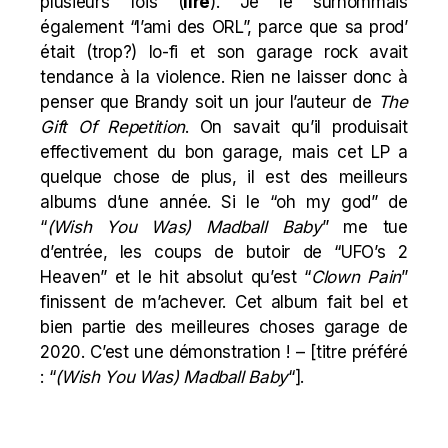
plusieurs fois (
lire
). Je le surnommais
également “l’ami des ORL”, parce que sa prod’
était (trop?) lo-fi et son garage rock avait
tendance à la violence. Rien ne laisser donc à
penser que Brandy soit un jour l’auteur de
The
Gift Of Repetition
. On savait qu’il produisait
effectivement du bon garage, mais cet LP a
quelque chose de plus, il est des meilleurs
albums d’une année. Si le “oh my god” de
“
(Wish You Was) Madball Baby
” me tue
d’entrée, les coups de butoir de “UFO’s 2
Heaven” et le hit absolut qu’est “
Clown Pain
”
finissent de m’achever. Cet album fait bel et
bien partie des meilleures choses garage de
2020. C’est une démonstration ! – [titre préféré
: “
(Wish You Was) Madball Baby
“].