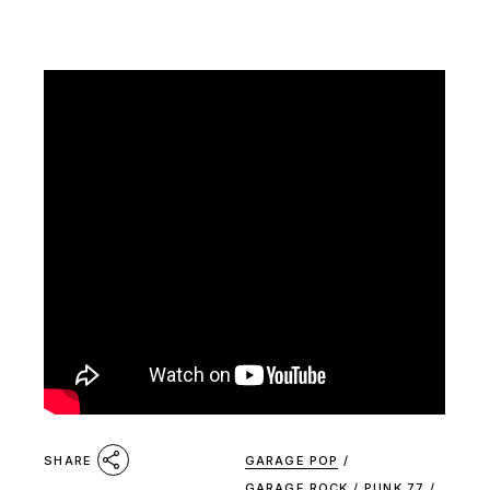
GARAGE POP
/
SHARE
GARAGE ROCK
/
PUNK 77
/