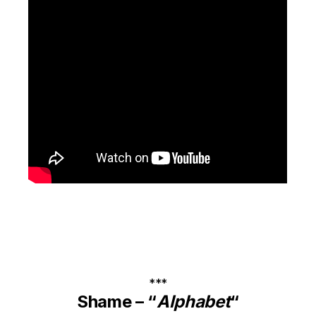
***
Shame – “
Alphabet
“