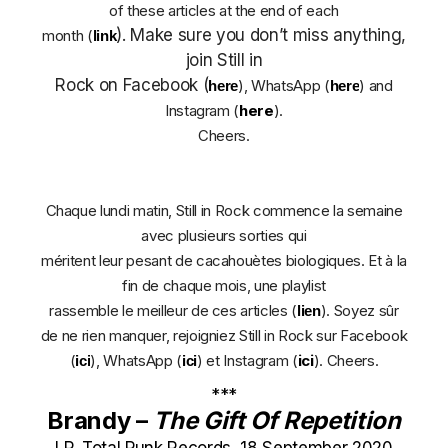
of these articles at the end of each
). Make sure you don’t miss anything,
month (
link
join Still in
Rock on Facebook (
), WhatsApp (
) and
here
here
Instagram (
here
).
Cheers.
Chaque lundi matin, Still in Rock commence la semaine
avec plusieurs sorties qui
méritent leur pesant de cacahouètes biologiques. Et à la
fin de chaque mois, une playlist
rassemble le meilleur de ces articles (
). Soyez sûr
lien
de ne rien manquer, rejoigniez Still in Rock sur Facebook
(
), WhatsApp (
) et Instagram (
ici
). Cheers.
ici
ici
***
Brandy –
The Gift Of Repetition
LP, Total Punk Records, 18 September 2020