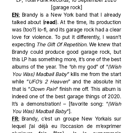
[garage rock]
EN
:
Brandy is a New York band that I already
talked about (
read
). At the time, its production
was (too?) lo-fi, and its garage rock had a clear
love for violence. To put it differently, I wasn’t
expecting
The Gift Of Repetition
. We knew that
Brandy could produce good garage rock, but
this LP has something more, it’s one of the best
albums of the year. The “oh my god” of “
(Wish
You Was) Madball Baby
” kills me from the start
while “
UFO’s 2 Heaven
” and the absolute hit
that is “
Clown Pain
” finish me off. This album is
indeed one of the best garage things of 2020.
It’s a demonstration! – [favorite song: “
(Wish
You Was) Madball Baby
“].
FR
:
Brandy, c’est un groupe New Yorkais sur
lequel j’ai déjà eu l’occasion de m’exprimer