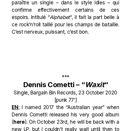
paraître un single – dans le style Idles – qui
confirme effectivement certains de ces
espoirs. Intitulé “
Alphabet
“, il fait la part belle à
ce rock’n’roll taillé pour les champs de bataille.
C’est nerveux, puissant, c’est bon.
***
Dennis Cometti – “
Waxit
“
Single, Bargain Bin Records, 23 October 2020
[punk 77′]
EN
:
I named 2017 the “Australian year” when
Dennis Cometti released his very good album
(
here
). On October 23rd, he will be back with a
new LP, but I couldn’t really wait until then to