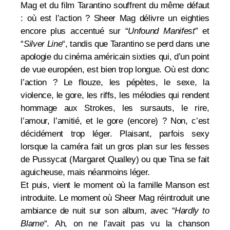
Mag et du film Tarantino souffrent du même défaut
: où est l’action ? Sheer Mag délivre un eighties
encore plus accentué sur “
Unfound Manifest
” et
“
Silver Line
“, tandis que
Tarantino se perd dans une
apologie du cinéma américain sixties qui, d’un point
de vue européen, est bien trop longue. Où est donc
l’action ? Le flouze, les pépètes, le sexe, la
violence, le gore, les riffs, les mélodies qui rendent
hommage aux Strokes, les sursauts, le rire,
l’amour, l’amitié, et le gore (encore) ? Non, c’est
décidément trop léger. Plaisant, parfois sexy
lorsque la caméra fait un gros plan sur les fesses
de Pussycat (
Margaret Qualley) ou que Tina se fait
aguicheuse, mais
néanmoins
léger.
Et puis, vient le moment où la famille Manson est
introduite. Le moment où Sheer Mag réintroduit une
ambiance de nuit sur son album, avec “
Hardly to
Blame
“. Ah, on ne l’avait pas vu la chanson