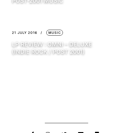
POST-2001 MUSIC
21 JULY 2016
MUSIC
LP REVIEW : OMNI – DELUXE
(INDIE ROCK / POST 2001)