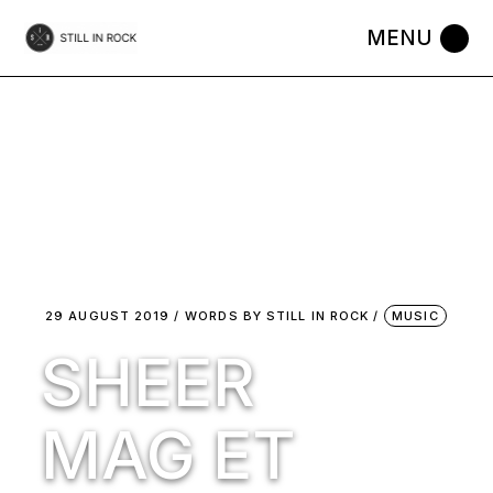
Skip
to
the
content
29 AUGUST 2019
WORDS BY
STILL IN ROCK
MUSIC
SHEER
MAG ET