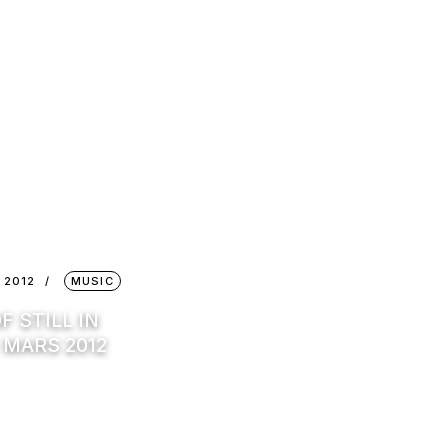
 2012
MUSIC
F STILL IN
 MARS 2012