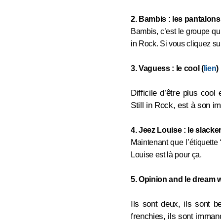
2. Bambis : les pantalon
Bambis, c’est le groupe qui 
in Rock. Si vous cliquez sur
3. Vaguess : le cool (
lien
)
Difficile d’être plus coo
Still in Rock, est à son i
4. Jeez Louise : le slacker
Maintenant que l’étiquette 
Louise est là pour ça.
5. Opinion and le dream w
Ils sont deux, ils sont b
frenchies, ils sont imman