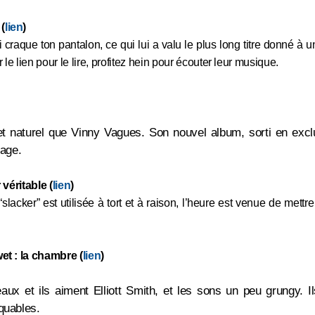
s
(
lien
)
craque ton pantalon, ce qui lui a valu le plus long titre donné à un a
 le lien pour le lire, profitez hein pour écouter leur musique.
l et naturel que Vinny Vagues. Son nouvel album, sorti en exclu
mage.
 véritable (
lien
)
“slacker” est utilisée à tort et à raison, l’heure est venue de mettr
et : la chambre (
lien
)
eaux et ils aiment Elliott Smith, et les sons un peu grungy. Ils
quables.