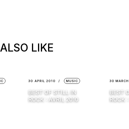
ALSO LIKE
IC
30 APRIL 2010
MUSIC
30 MARCH
BEST OF STILL IN
BEST O
ROCK : AVRIL 2010
ROCK :