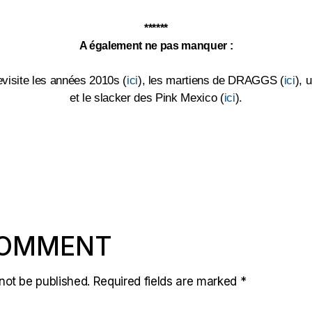
******
A également ne pas manquer :
evisite les années 2010s (
ici
), les martiens de DRAGGS (
ici
), 
et le slacker des Pink Mexico (
ici
).
COMMENT
not be published.
Required fields are marked
*