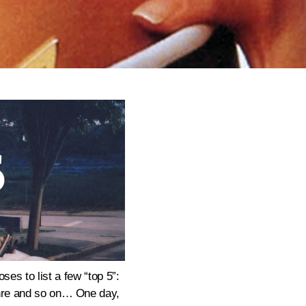
es to list a few “top 5”:
genre and so on… One day,