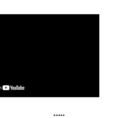
*****