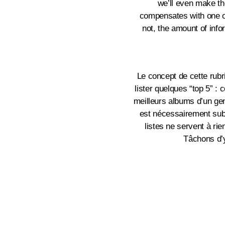
we’ll even make the
compensates with one of i
not, the amount of infor
Le concept de cette rubr
lister quelques “top 5” : 
meilleurs albums d’un gen
est nécessairement subje
listes ne servent à rie
Tâchons d’y