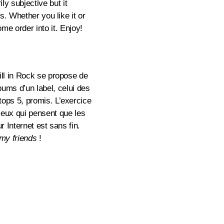
ly subjective but it
ss. Whether you like it or
ome order into it. Enjoy!
ill in Rock se propose de
lbums d’un label, celui des
tops 5, promis. L’exercice
 ceux qui pensent que les
r Internet est sans fin.
my friends
!