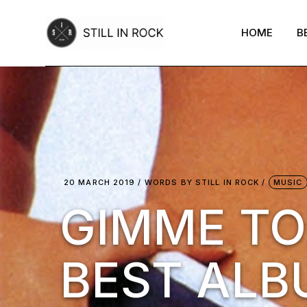
Skip
to
the
HOME
B
content
20 MARCH 2019
WORDS BY
STILL IN ROCK
MUSIC
GIMME TOP
BEST AL