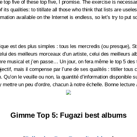
 top five of these top five, I promise. The exercise is necessari
ts qualities: to titillate all those who think that lists are usele
mation available on the Internet is endless, so let’s try to put s
ique est des plus simples : tous les mercredis (ou presque), St
celui des meilleurs morceaux d’un artiste, celui des meilleurs a
re musical et j’en passe… Un jour, on fera même le top 5 des 
ctif, mais il compense par l’une de ses qualités : titiller tous
n. Qu’on le veuille ou non, la quantité d’information disponible su
 mettre un peu d’ordre, chacun à notre échelle. Bonne lecture
Gimme Top 5:
Fugazi best albums