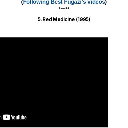
(
Following Best Fugazi’s videos
)
*****
5. Red Medicine (1995)