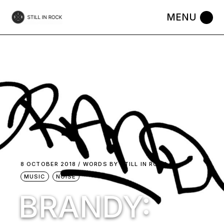
Skip
to
the
content
8 OCTOBER 2018
WORDS BY
STILL IN ROCK
MUSIC
NOISE
BRANDY: