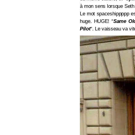
à mon sens lorsque Seth 
Le mot spaceshippppp est
huge. HUGE! “
Same Ol
Pilot
“. Le vaisseau va vi