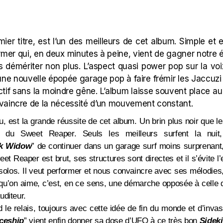
emier titre, est l’un des meilleurs de cet album. Simple et e
er qui, en deux minutes à peine, vient de gagner notre é
s démériter non plus. L’aspect quasi power pop sur la voi
à une nouvelle épopée garage pop à faire frémir les Jaccuzi
uctif sans la moindre gêne. L’album laisse souvent place 
vaincre de la nécessité d’un mouvement constant.
, est la grande réussite de cet album. Un brin plus noir que les
 du Sweet Reaper. Seuls les meilleurs surfent la nui
k Widow
” de continuer dans un garage surf moins surprenant,
t Reaper est brut, ses structures sont directes et il s’évite 
 solos. Il veut performer et nous convaincre avec ses mélodies,
 qu’on aime, c’est, en ce sens, une démarche opposée à celle d
uditeur.
d le relais, toujours avec cette idée de fin du monde et d’invas
ceship
” vient enfin donner sa dose d’UFO à ce très bon
Sidek