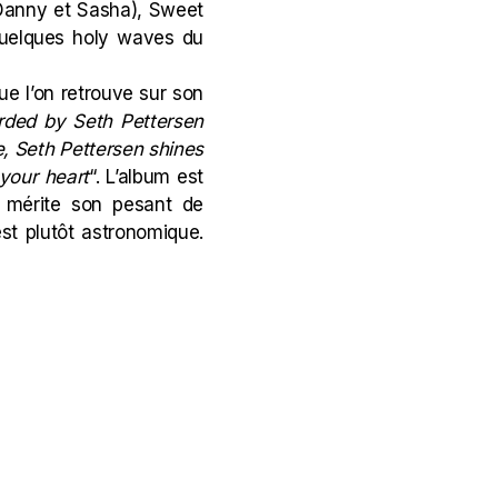
Danny et Sasha), Sweet
 quelques holy waves du
e l’on retrouve sur son
rded by Seth Pettersen
e, Seth Pettersen shines
your heart
“. L’album est
il mérite son pesant de
st plutôt astronomique.