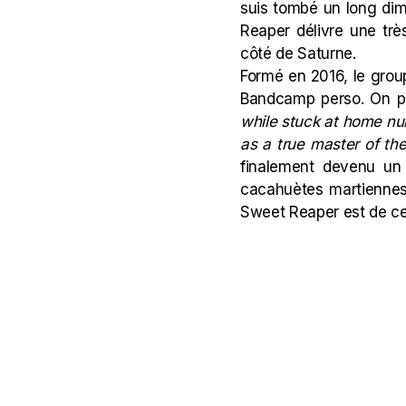
suis tombé un long di
Reaper délivre une trè
côté de Saturne.
Formé en 2016, le grou
Bandcamp perso. On pe
while stuck at home nur
as a true master of th
finalement devenu un g
cacahuètes martiennes.
Sweet Reaper est de ce