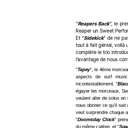
“
Reapers Back
“, le pr
Reaper un Sweet Perform
Et “
Sidekick
” de ne pa
tout à fait génial, voil
complète le trio introd
l’avantage de nous con
“
Tapey
“, le 4ème morceau
aspects de surf music
incontestablement. “
Blac
égayer les morceaux. Swee
veulent aller de solos en
nous donner ce qu’il sait
veut surprendre chaque a
“
Doomsday Clock
” pren
du même calibre, et “
Spa