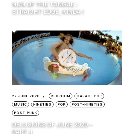
NUN OF THE TONGUE :
STRAIGHT EDGE, KINDA !
22 JUNE 2020
BEDROOM
GARAGE POP
MUSIC
NINETIES
POP
POST-NINETIES
POST-PUNK
DELUSIONS OF JUNE 2020 –
PART 4