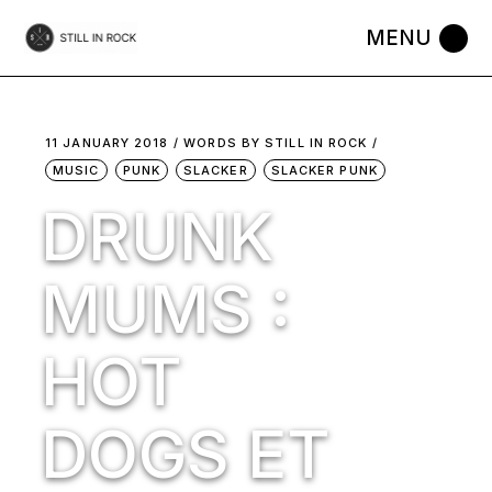
Skip
to
the
content
11 JANUARY 2018
WORDS BY
STILL IN ROCK
MUSIC
PUNK
SLACKER
SLACKER PUNK
DRUNK
MUMS :
HOT
DOGS ET