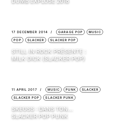
DUMB EXPLOSE 2018
17 DECEMBER 2014
GARAGE POP
MUSIC
POP
SLACKER
SLACKER POP
STILL IN ROCK PRÉSENTE :
MILK DICK (SLACKER POP)
11 APRIL 2017
MUSIC
PUNK
SLACKER
SLACKER POP
SLACKER PUNK
SKEGSS : DANS TON…
SLACKER POP PUNK