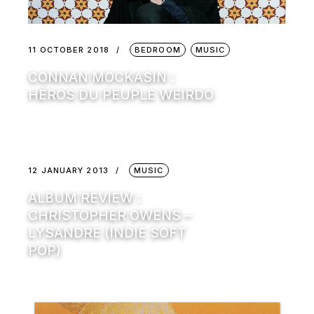
11 OCTOBER 2018
BEDROOM
MUSIC
CONNAN MOCKASIN :
HÉROS DU PEUPLE WEIRDO
12 JANUARY 2013
MUSIC
ALBUM REVIEW :
CHRISTOPHER OWENS –
LYSANDRE (INDIE SOFT
POP)