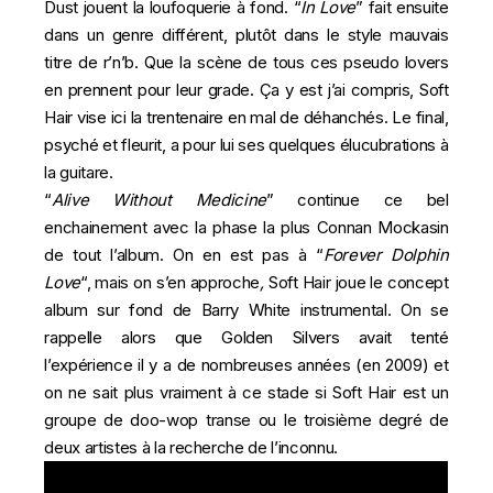
Dust jouent la loufoquerie à fond. “
In Love
” fait ensuite
dans un genre différent, plutôt dans le style mauvais
titre de r’n’b. Que la scène de tous ces pseudo lovers
en prennent pour leur grade. Ça y est j’ai compris, Soft
Hair vise ici la trentenaire en mal de déhanchés. Le final,
psyché et fleurit, a pour lui ses quelques élucubrations à
la guitare.
“
Alive Without Medicine
” continue ce bel
enchainement avec la phase la plus Connan Mockasin
de tout l’album. On en est pas à “
Forever Dolphin
Love
“, mais on s’en approche
,
Soft Hair joue le concept
album sur fond de Barry White instrumental. On se
rappelle alors que Golden Silvers avait tenté
l’expérience il y a de nombreuses années (
en 2009
) et
on ne sait plus vraiment à ce stade si Soft Hair est un
groupe de doo-wop transe ou le troisième degré de
deux artistes à la recherche de l’inconnu.