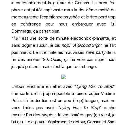
incontestablement la guitare de Connan. La première
phase est plutôt captivante mais la deuxième moitié du
morceau tente l’expérience psychée et le titre perd trop
en cohérence pour nous embarquer avec lui.
Dommage, ça partait bien.
“
i.v.
” est une sorte de minute électronico-planante, et
sans dogme aucun, je dis
nop
. “
A Goood Sign
” ne fait
pas mieux. Le titre imite les mauvaises
rave party
de la
fin des années ’80. Ouais, ça ne vole pas super haut
jusqu’à présent, mais c’est là que tout change.
L’album enchaine en effet avec “
Lying Has To Stop
“,
une sorte de hit pop imparable à faire craquer Vladimir
Putin. L’introduction est un peu (trop) longue, mais ne
vous faites pas avoir, “
Lying Has To Stop
” cache
ensuite l’un des
singles
de vos soirées gay (ça y est, je
l’ai dit). Le clip vaut également le détour, Connan et Sam