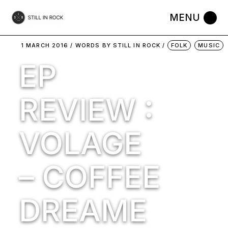
Skip
to
the
content
1 MARCH 2016
WORDS BY
STILL IN ROCK
FOLK
MUSIC
EP
REVIEW :
VOLAGE
– COFFEE
DREAME