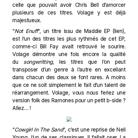
celle que pouvait avoir
Chris Bell
d’amorcer
plusieurs de ces titres. Volage y est déjà
majestueux.
“
Not Enuff
“, un titre issu de Maddie EP (
lien
),
est l’un des titres les plus rythmés de cet EP,
comme-ci Bill Fay avait retrouvé le sourire.
Volage démontre une fois encore la qualité
du
songwritting
, les titres que l’on peut
transposer d’un genre à l’autre en excellant
dans chacun des deux se font rares. A moins
que ce ne soit simplement le fait d’un talent de
réarrangement. Volage, vous nous feriez une
version folk des Ramones pour un petit b-side ?
Allez… !
“
Cowgirl In The Sand
“, c’est une
reprise de Neil
Young
, l’un de ses classiques. Il fallait oser. La