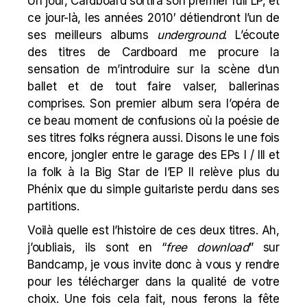
Un jour, Cardboard sortira son premier full LP, et
ce jour-là, les années 2010′ détiendront l’un de
ses meilleurs albums
underground
. L’écoute
des titres de Cardboard me procure la
sensation de m’introduire sur la scène d’un
ballet
et de tout faire valser,
ballerinas
comprises. Son premier album sera l’opéra de
ce beau moment de confusions où la poésie de
ses titres folks régnera aussi. Disons le une fois
encore, jongler entre le garage des
EPs I
/ III et
la folk à la Big Star de l’
EP II
relève plus du
Phénix que du simple guitariste perdu dans ses
partitions.
Voilà quelle est l’histoire de ces deux titres. Ah,
j’oubliais, ils sont en “
free download
” sur
Bandcamp
, je vous invite donc à vous y rendre
pour les télécharger dans la qualité de votre
choix. Une fois cela fait, nous ferons la fête