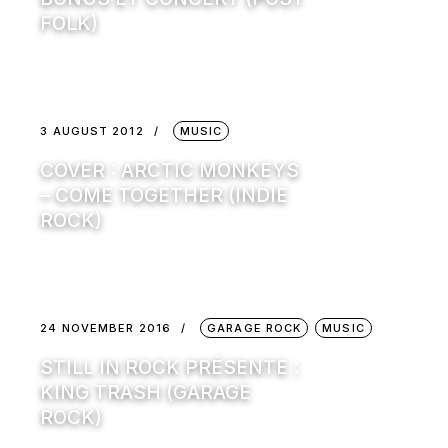
FOLK)
3 AUGUST 2012
MUSIC
COVER : ARCTIC MONKEYS
– COME TOGETHER (INDIE
ROCK)
24 NOVEMBER 2016
GARAGE ROCK
MUSIC
STILL IN ROCK PRÉSENTE :
KING TRASH (GARAGE
ROCK)