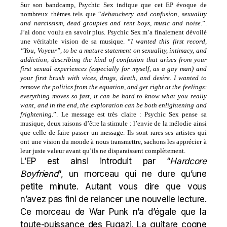
Sur son bandcamp, Psychic Sex indique que cet EP évoque de
nombreux thèmes tels que “
debauchery and confusion, sexuality
and narcissism, dead groupies and rent boys, music and noise
.”.
J’ai donc voulu en savoir plus. Psychic Sex m’a finalement dévoilé
une véritable vision de sa musique. “
I wanted this first record,
“You, Voyeur”, to be a mature statement on sexuality, intimacy, and
addiction, describing the kind of confusion that arises from your
first sexual experiences
(especially for myself, as a gay man) and
your first brush with vices, drugs, death, and desire. I wanted to
remove the politics from the equation, and get right at the feelings:
everything moves so fast, it can be hard to know what you really
want, and in the end, the exploration can be both enlightening and
frightening
.”.
Le message est très claire : Psychic Sex pense sa
musique, deux raisons d’être la stimule : l’envie de la mélodie ainsi
que celle de faire passer un message. Ils sont rares ses artistes qui
ont une vision du monde à nous transmettre, sachons les apprécier à
leur juste valeur avant qu’ils ne disparaissent complètement.
L’EP est ainsi introduit par “
Hardcore
Boyfriend
“, un morceau qui ne dure qu’une
petite minute. Autant vous dire que vous
n’avez pas fini de relancer une nouvelle lecture.
Ce morceau de War Punk n’a d’égale que la
toute-puissance des Fugazi. La guitare cogne