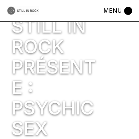
Skip
to
HARDCORE
MUSIC
PUNK
the
STILL IN
content
ROCK
PRÉSENT
E :
PSYCHIC
SEX