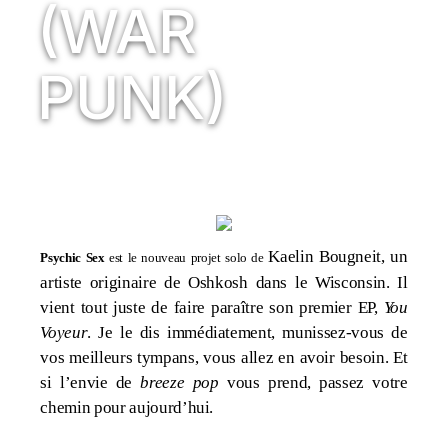
(WAR
PUNK)
Kaelin Bougneit, un
Psychic Sex
est le nouveau projet solo de
artiste originaire de Oshkosh dans le Wisconsin. Il
vient tout juste de faire paraître son premier EP,
You
Voyeur
.
Je le dis immédiatement, munissez-vous de
vos meilleurs tympans, vous allez en avoir besoin. Et
si l’envie de
breeze pop
vous prend, passez votre
chemin pour aujourd’hui.