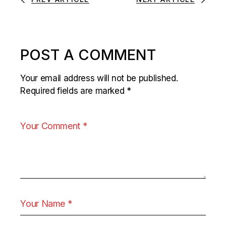
POST A COMMENT
Your email address will not be published.
Required fields are marked
*