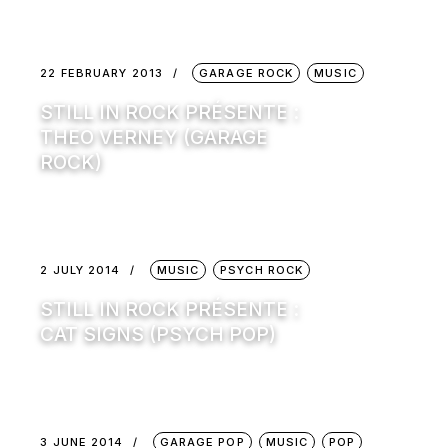
22 FEBRUARY 2013
GARAGE ROCK
MUSIC
STILL IN ROCK PRÉSENTE :
THEO VERNEY (GARAGE
ROCK)
2 JULY 2014
MUSIC
PSYCH ROCK
STILL IN ROCK PRÉSENTE :
CAT SIGNS (PSYCH POP)
3 JUNE 2014
GARAGE POP
MUSIC
POP