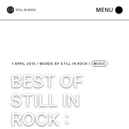
Skip
to
the
content
1 APRIL 2015
WORDS BY
STILL IN ROCK
MUSIC
BEST OF
STILL IN
ROCK :