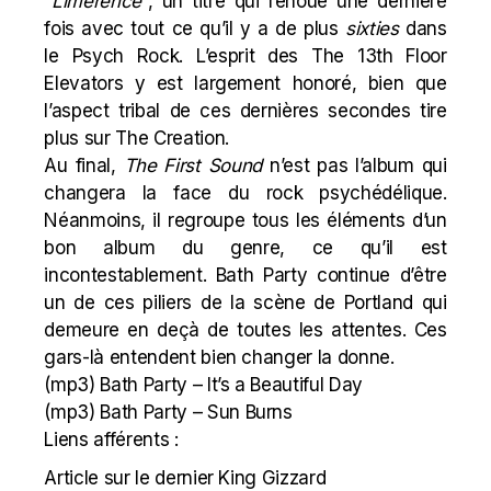
“
Limerence
“, un titre qui renoue une dernière
fois avec tout ce qu’il y a de plus
sixties
dans
le Psych Rock. L’esprit des
The 13th Floor
Elevators
y est largement honoré, bien que
l’aspect tribal de ces dernières secondes tire
plus sur
The Creation
.
Au final,
The First Sound
n’est pas l’album qui
changera la face du rock psychédélique.
Néanmoins, il regroupe tous les éléments d’un
bon album du genre, ce qu’il est
incontestablement. Bath Party continue d’être
un de ces piliers de la scène de Portland qui
demeure en deçà de toutes les attentes. Ces
gars-là entendent bien changer la donne.
(mp3)
Bath Party – It’s a Beautiful Day
(mp3)
Bath Party – Sun Burns
Liens afférents :
Article sur le dernier King Gizzard