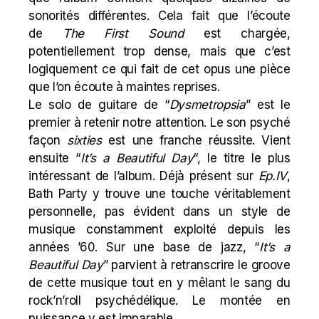
sonorités différentes. Cela fait que l’écoute
de
The First Sound
est chargée,
potentiellement trop dense, mais que c’est
logiquement ce qui fait de cet opus une pièce
que l’on écoute à maintes reprises.
Le solo de guitare de “
Dysmetropsia
” est le
premier à retenir notre attention. Le son psyché
façon
sixties
est une franche réussite. Vient
ensuite “
It’s a Beautiful Day
“, le titre le plus
intéressant de l’album. Déjà présent sur
Ep.IV
,
Bath Party y trouve une touche véritablement
personnelle, pas évident dans un style de
musique constamment exploité depuis les
années ’60. Sur une base de jazz, “
It’s a
Beautiful Day
” parvient à retranscrire le groove
de cette musique tout en y mêlant le sang du
rock’n’roll psychédélique. Le montée en
puissance y est imparable.