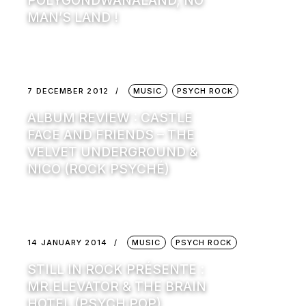
POLYGONDWANALAND, NO
MAN’S LAND !
7 DECEMBER 2012
MUSIC
PSYCH ROCK
ALBUM REVIEW : CASTLE
FACE AND FRIENDS – THE
VELVET UNDERGROUND &
NICO (ROCK PSYCHÉ)
14 JANUARY 2014
MUSIC
PSYCH ROCK
STILL IN ROCK PRÉSENTE :
MR.ELEVATOR & THE BRAIN
HOTEL (PSYCH POP)