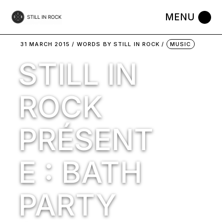
Skip
to
the
content
31 MARCH 2015
WORDS BY
STILL IN ROCK
MUSIC
STILL IN
ROCK
PRÉSENT
E : BATH
PARTY