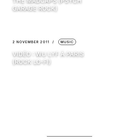
THE MADCAPS (PSYCH
GARAGE ROCK)
2 NOVEMBER 2011
MUSIC
VIDÉO : WU LYF À PARIS
(ROCK LO-FI)