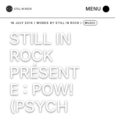
Skip
to
the
content
16 JULY 2014
WORDS BY
STILL IN ROCK
MUSIC
STILL IN
ROCK
PRÉSENT
E : POW!
(PSYCH