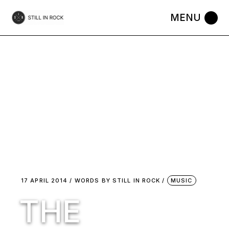
Skip
to
the
content
17 APRIL 2014
WORDS BY
STILL IN ROCK
MUSIC
THE