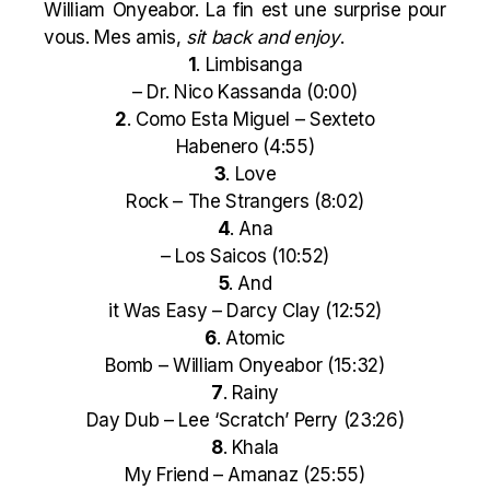
William Onyeabor. La fin est une surprise pour
vous. Mes amis,
sit back and enjoy
.
1
. Limbisanga
– Dr. Nico Kassanda (0:00)
2
. Como Esta Miguel – Sexteto
Habenero (4:55)
3
. Love
Rock – The Strangers (8:02)
4
. Ana
– Los Saicos (10:52)
5
. And
it Was Easy – Darcy Clay (12:52)
6
. Atomic
Bomb – William Onyeabor (15:32)
7
. Rainy
Day Dub – Lee ‘Scratch’ Perry (23:26)
8
. Khala
My Friend – Amanaz (25:55)