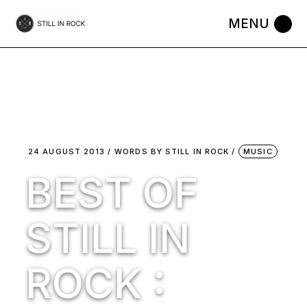
Skip
to
the
content
24 AUGUST 2013
WORDS BY
STILL IN ROCK
MUSIC
BEST OF
STILL IN
ROCK :