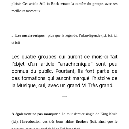
plaisir. Cet article Still in Rock retrace la carrière du groupe, avec ses
meilleurs morceaux.
5.
Les anachroniques
: plus que la légende, l’ultra-légende
(
ici
,
ici
,
ici
et
ici
)
Les quatre groupes qui auront ce mois-ci fait
l’objet d’un article “anachronique” sont peu
connus du public. Pourtant, ils font partie de
ces formations qui auront marqué l’histoire de
la Musique, oui, avec un grand M. Très grand.
—-
À également ne pas manquer
: Le tout dernier single de King Krule
(
ici
), l’introduction des très bons Shine Brothers (
ici
), ainsi que le
nouveau corpus musical de Mac DeMarco (
ici
).