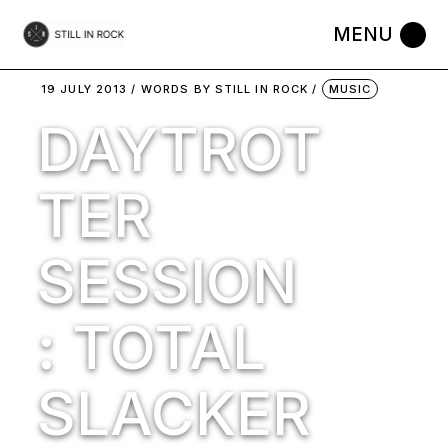
Skip
to
the
content
19 JULY 2013
WORDS BY
STILL IN ROCK
MUSIC
DAYTROT
TER
SESSION
: TOTAL
SLACKER