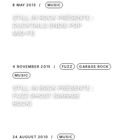
8 MAY 2013
MUSIC
STILL IN ROCK PRÉSENTE :
DUCKTAILS (INDIE POP
MID-FI)
4 NOVEMBER 2015
FUZZ
GARAGE ROCK
MUSIC
STILL IN ROCK PRÉSENTE :
FUZZ GHOST (GARAGE
ROCK)
24 AUGUST 2010
MUSIC