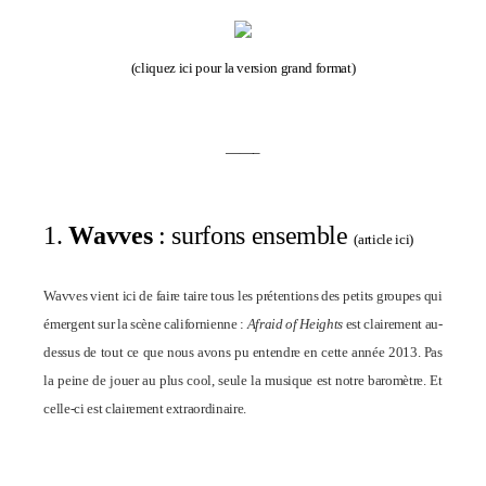
(
cliquez ici pour la version grand format
)
——–
1.
Wavves
: surfons ensemble
(
article ici
)
Wavves vient ici de faire taire tous les prétentions des petits groupes qui
émergent sur la scène californienne :
Afraid of Heights
est clairement au-
dessus de tout ce que nous avons pu entendre en cette année 2013. Pas
la peine de jouer au plus cool, seule la musique est notre baromètre. Et
celle-ci est clairement extraordinaire.