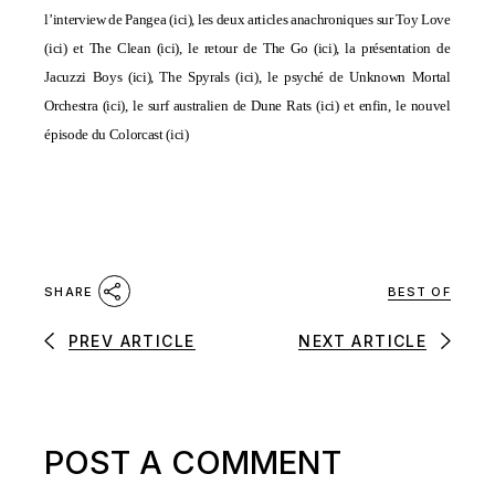
l’interview de Pangea (
ici
), les deux articles anachroniques sur Toy Love
(
ici
) et The Clean (
ici
), le retour de The Go (
ici
), la présentation de
Jacuzzi Boys (
ici
), The Spyrals (
ici
), le psyché de
Unknown Mortal
Orchestra (
ici
)
, le surf australien de Dune Rats (
ici
)
et enfin, le nouvel
épisode du Colorcast (
ici
)
BEST OF
SHARE
PREV ARTICLE
NEXT ARTICLE
POST A COMMENT