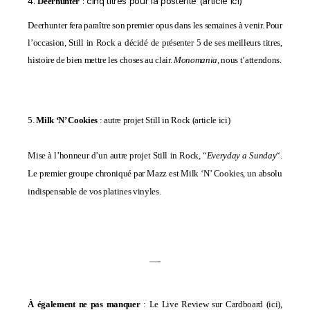
4.
: cinq titres pour la postérité (
article ici
)
Deerhunter
Deerhunter fera paraître son premier opus dans les semaines à venir. Pour
l’occasion, Still in Rock a décidé de présenter 5 de ses meilleurs titres,
histoire de bien mettre les choses au clair.
M
onomania
, nous t’attendons.
5.
Milk ‘N’ Cookies
: autre projet Still in Rock
(
article ici
)
Mise à l’honneur d’un autre projet Still in Rock, “
Everyday a Sunday
“.
Le premier groupe chroniqué par Mazz est Milk ‘N’ Cookies, un absolu
indispensable de vos platines vinyles.
—-
À également ne pas manquer
: Le Live Review sur Cardboard (
ici
),