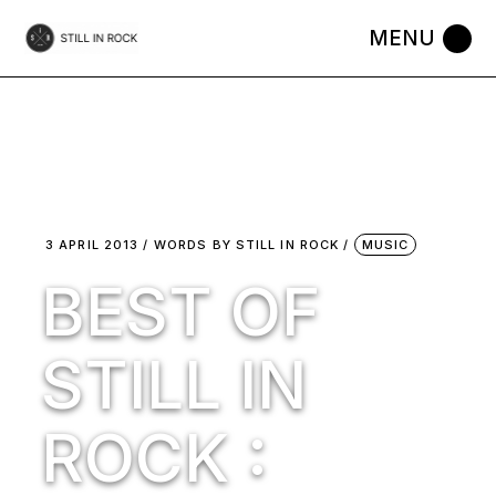
Skip
to
the
content
3 APRIL 2013
WORDS BY
STILL IN ROCK
MUSIC
BEST OF
STILL IN
ROCK :