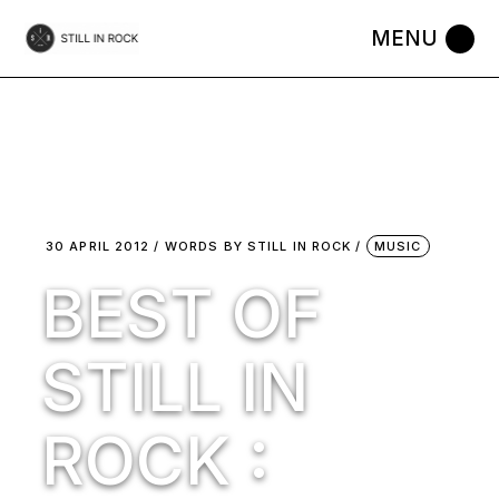
Skip
to
the
content
30 APRIL 2012
WORDS BY
STILL IN ROCK
MUSIC
BEST OF
STILL IN
ROCK :