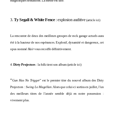
magnifiques sensations. La messe est dite.
3.
Ty Segall & White Fence
: explosion auditive
(
article ici
)
La rencontre de deux des meilleurs groupes de rock garage actuels aura
été à la hauteur de nos espérances. Explosif, dynamité et dangereux, cet
opus nommé
Hair
vous recoiffe définitivement.
4.
Dirty Projectors
: la folk tient son album (
article ici
)
“
Gun Has No Trigger
” est le premier titre du nouvel album des Dirty
Projectors :
Swing Lo Magellan
. Alors que celui-ci sortira en juillet, l’un
des meilleurs titres de l’année semble déjà en notre possession :
vivement plus.