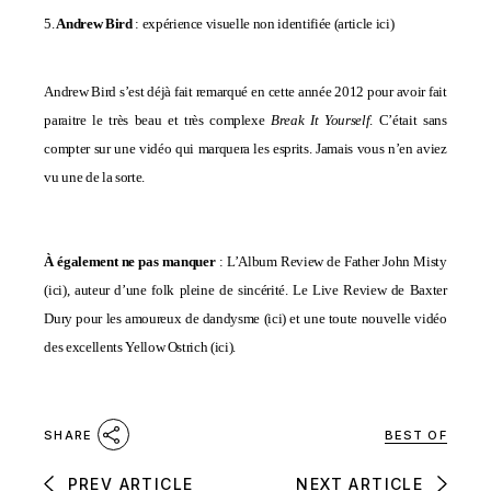
5.
Andrew Bird
: expérience visuelle non identifiée (
article ici
)
Andrew Bird s’est déjà fait remarqué en cette année 2012 pour avoir fait
paraitre le très beau et très complexe
Break It Yourself
. C’était sans
compter sur une vidéo qui marquera les esprits. Jamais vous n’en aviez
vu une de la sorte.
À également ne pas manquer
: L’Album Review de Father John Misty
(
ici
), auteur d’une folk pleine de sincérité. Le Live Review de Baxter
Dury pour les amoureux de dandysme (
ici
) et une toute nouvelle vidéo
des excellents Yellow Ostrich (
ici
).
BEST OF
SHARE
PREV ARTICLE
NEXT ARTICLE