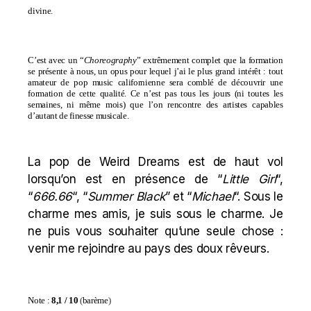
divine.
C’est avec un “
Choreography
” extrêmement complet que la formation
se présente à nous, un opus pour lequel j’ai le plus grand intérêt : tout
amateur de pop music californienne sera comblé de découvrir une
formation de cette qualité. Ce n’est pas tous les jours (ni toutes les
semaines, ni même mois) que l’on rencontre des artistes capables
d’autant de finesse musicale.
La pop de Weird Dreams est de haut vol
lorsqu’on est en présence de “
Little Girl
“,
“
666.66
“, “
Summer Black
” et “
Michael
“. Sous le
charme mes amis, je suis sous le charme. Je
ne puis vous souhaiter qu’une seule chose :
venir me rejoindre au pays des doux rêveurs.
Note
:
8,1
/ 10
(
barème
)