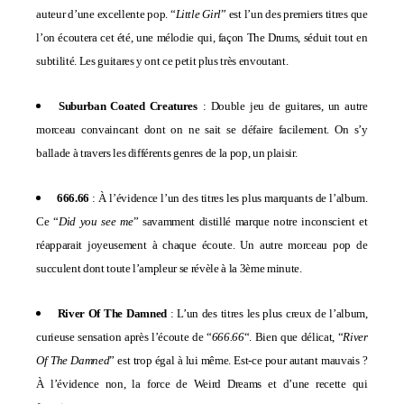
auteur d’une excellente pop. “
Little Girl
” est l’un des premiers titres que
l’on écoutera cet été, une mélodie qui, façon The Drums, séduit tout en
subtilité. Les guitares y ont ce petit plus très envoutant.
Suburban Coated Creatures
: Double jeu de guitares, un autre
morceau convaincant dont on ne sait se défaire facilement. On s’y
ballade à travers les différents genres de la pop, un plaisir.
666.66
: À l’évidence l’un des titres les plus marquants de l’album.
Ce “
Did you see me
” savamment distillé marque notre inconscient et
réapparait joyeusement à chaque écoute. Un autre morceau pop de
succulent dont toute l’ampleur se révèle à la 3ème minute.
River Of The Damned
: L’un des titres les plus creux de l’album,
curieuse sensation après l’écoute de “
666.66
“. Bien que délicat, “
River
Of The Damned
” est trop égal à lui même. Est-ce pour autant mauvais ?
À l’évidence non, la force de Weird Dreams et d’une recette qui