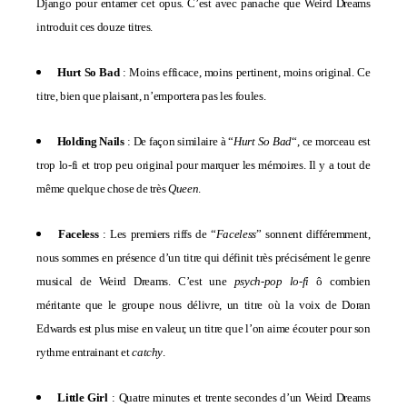
Django pour entamer cet opus. C’est avec panache que Weird Dreams
introduit ces douze titres.
Hurt So Bad
: Moins efficace, moins pertinent, moins original. Ce
titre, bien que plaisant, n’emportera pas les foules.
Holding Nails
: De façon similaire à “
Hurt So Bad
“, ce morceau est
trop lo-fi et trop peu original pour marquer les mémoires. Il y a tout de
même quelque chose de très
Queen
.
Faceless
: Les premiers riffs de “
Faceless
” sonnent différemment,
nous sommes en présence d’un titre qui définit très précisément le genre
musical de Weird Dreams. C’est une
psych-pop lo-fi
ô combien
méritante que le groupe nous délivre, un titre où la voix de Doran
Edwards est plus mise en valeur, un titre que l’on aime écouter pour son
rythme entrainant et
catchy
.
Little Girl
: Quatre minutes et trente secondes d’un Weird Dreams