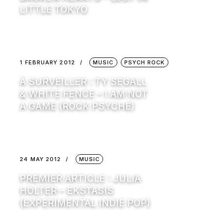
LITTLE TOKYO
1 FEBRUARY 2012
MUSIC
PSYCH ROCK
À SURVEILLER : TY SEGALL
& WHITE FENCE – I AM NOT
A GAME (ROCK PSYCHE)
24 MAY 2012
MUSIC
PREMIER ARTICLE : JULIA
HOLTER – EKSTASIS
(EXPERIMENTAL INDIE POP)