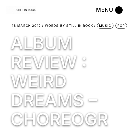
Skip
to
the
content
16 MARCH 2012
WORDS BY
STILL IN ROCK
MUSIC
POP
ALBUM
REVIEW :
WEIRD
DREAMS –
CHOREOGR