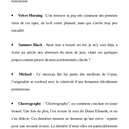
fonctionne.
Velvet Morning
: L’on retrouve la pop très commune des premiers
titres de cet opus, un lo-fi certes plaisant, mais qui s’avère trop peu
travaillé.
Summer Black
: Autre titre a écouté cet été, je m’y vois déjà, à
écrire un article aux alentours du mois de juin, citant ces quelques
propos comme preuve de mon avertissement, chiche ?
Michael
: Ce morceau fait lui partie des meilleurs de l’opus,
l’originalité se confond avec la créativité d’une formation décidément
prometteuse.
Choreography
: “
Choreography
“, ou comment conclure en toute
beauté. Une fois de plus, l’on écoute la voix de Doran Edwards, et on
s’en délecte. Ces dernières minutes ne donnent qu’une envie : repartir
pour une seconde écoute. La dernière d’entre elles est particulièrement