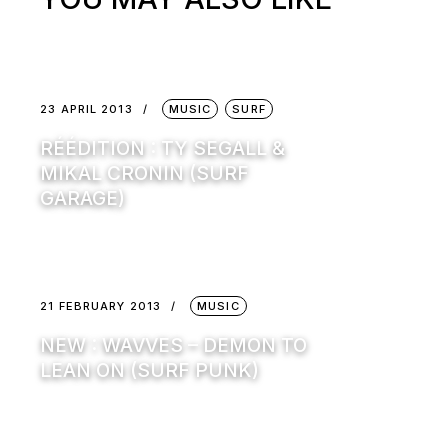
23 APRIL 2013
MUSIC
SURF
RÉÉDITION : TY SEGALL &
MIKAL CRONIN (SURF
GARAGE)
21 FEBRUARY 2013
MUSIC
NEW : WAVVES – DEMON TO
LEAN ON (SURF PUNK)