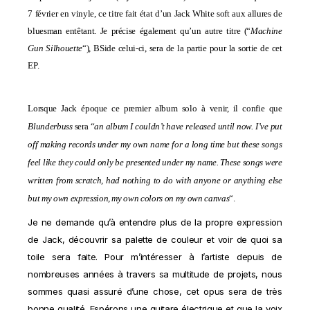
7 février en vinyle, ce titre fait état d’un Jack White soft aux allures de
bluesman entêtant. Je précise également qu’un autre titre (“
Machine
Gun Silhouette
“), BSide celui-ci, sera de la partie pour la sortie de cet
EP.
Lorsque Jack époque ce premier album solo à venir, il confie que
Blunderbuss
sera “
an album I couldn’t have released until now. I’ve put
off making records under my own name for a long time but these songs
feel like they could only be presented under my name. These songs were
written from scratch, had nothing to do with anyone or anything else
but my own expression, my own colors on my own canvas
“.
Je ne demande qu’à entendre plus de la propre expression
de Jack, découvrir sa palette de couleur et voir de quoi sa
toile sera faite. Pour m’intéresser à l’artiste depuis de
nombreuses années à travers sa multitude de projets, nous
sommes quasi assuré d’une chose, cet opus sera de très
bonne qualité. Espérons une guitare électrique et que la voix