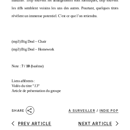
maturité. Trop souvent les arrangements sont identiques, trop souvent
les riffs semblent voisins les uns des autres. Pourtant, quelques titres
révèlent un immense potentiel. C’est ce que l’on retiendra.
(mp3)
Big Deal – Chair
(mp3)
Big Deal – Homework
Note :
7
/ 10
(
barème
)
Liens afférents :
Vidéo du titre “
13
“
Article de présentation du groupe
À SURVEILLER
/
INDIE POP
SHARE
PREV ARTICLE
NEXT ARTICLE