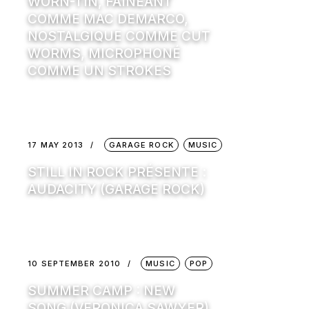
WORN-TIN, FAINÉANT
COMME MAC DEMARCO,
NOSTALGIQUE COMME CUT
WORMS, MICROPHONÉ
COMME UN STROKES
17 MAY 2013
GARAGE ROCK
MUSIC
STILL IN ROCK PRÉSENTE :
AUDACITY (GARAGE ROCK)
10 SEPTEMBER 2010
MUSIC
POP
SUMMER CAMP : NEW
SONG (VERONICA SAWYER)