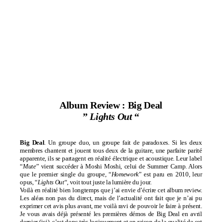
Album Review : Big Deal
”
Lights Out
“
Big Deal
. Un groupe duo, un groupe fait de paradoxes. Si les deux
membres chantent et jouent tous deux de la guitare, une parfaite parité
apparente, ils se partagent en réalité électrique et acoustique. Leur label
“
Mute
” vient succéder à Moshi Moshi, celui de
Summer Camp
. Alors
que le premier single du groupe, “
Homework
” est paru en 2010, leur
opus, “
Lights Out
“, voit tout juste la lumière du jour.
Voilà en réalité bien longtemps que j’ai envie d’écrire cet album review.
Les aléas non pas du direct, mais de l’actualité ont fait que je n’ai pu
exprimer cet avis plus avant, me voilà ravi de pouvoir le faire à présent.
Je vous avais déjà présenté les premières démos de Big Deal en avril
dernier (
ici
), c’est donc très logiquement et en raison de la qualité de cet