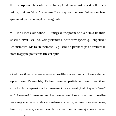
Seraphine
: le seul titre où
Kacey Underwood ait la part belle. Très
vite rejoint par Alice, “
Seraphine
” vient quasi conclure l’album, un titre
qui aurait pu aspirer à plus d’originalité.
Pi
: l’idée était bonne. À l’image d’une pochette d’album d’un froid
soleil d’hiver, “
Pi
” pouvait prétendre à cette atmosphère qui engourdit
les membres. Malheureusement, Big Deal ne parvient pas à trouver la
note magique pour conclure cet opus.
Quelques titres sont excellents et justifient à eux seuls l’écoute de cet
opus. Pour l’ensemble, l’album tourne parfois en rond, les titres
conclusifs manquent malheureusement de cette originalité que “
Chair
”
et “
Homework
” transcendent. Le groupe confié récemment avoir réalisé
les enregistrements studio en seulement 7 jours, je crois que cette durée,
bien trop courte, déteint sur la qualité d’un album qui manque en