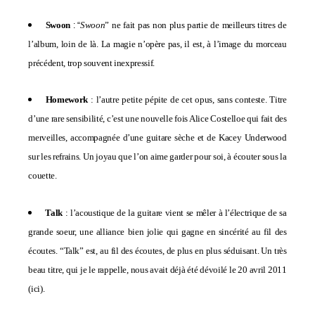
Swoon
Swoon
” ne fait pas non plus partie de meilleurs titres de
: “
l’album, loin de là. La magie n’opère pas, il est, à l’image du morceau
précédent, trop souvent inexpressif.
Homework
: l’autre petite pépite de cet opus, sans conteste.
Titre
d’une rare sensibilité, c’est une nouvelle fois
Alice Costelloe
qui fait des
merveilles, accompagnée d’une guitare sèche et de
Kacey Underwood
sur les refrains. Un joyau que l’on aime garder pour soi, à écouter sous la
couette.
Talk
: l’acoustique de la guitare vient se mêler à l’électrique de sa
grande soeur, une alliance bien jolie qui gagne en sincérité au fil des
écoutes. “Talk” est, au fil des écoutes, de plus en plus séduisant. Un très
beau titre, qui je le rappelle, nous avait déjà été dévoilé le 20 avril 2011
(
ici
).