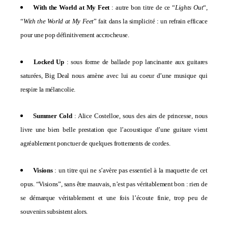
With the World at My Feet
: autre bon titre de ce “
Lights Out
“,
“
With the World at My Feet
” fait dans la simplicité : un refrain efficace
pour une pop définitivement accrocheuse.
Locked Up
: sous forme de ballade pop lancinante aux guitares
saturées, Big Deal nous amène avec lui au coeur d’une musique qui
respire la mélancolie.
Summer Cold
:
Alice Costelloe, sous des airs de princesse, nous
livre une bien belle prestation que l’acoustique d’une guitare vient
agréablement ponctuer de quelques frottements de cordes.
Visions
: un titre qui ne s’avère pas essentiel à la maquette de cet
opus. “Visions”, sans être mauvais, n’est pas véritablement bon : rien de
se démarque véritablement et une fois l’écoute finie, trop peu de
souvenirs subsistent alors.