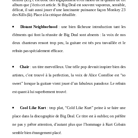
album que j’écris cet article.
Si Big Deal est souvent vaporeux, sensible,
délicat, il sait aussi jouer d’une lancinante puissance façon Monkey 23
des Kills (
là
). Place à la critique détaillée.
Distant Neighborhood
: une bien fâcheuse introduction tant les
éléments qui font la réussite de Big Deal sont absents : la voix de nos
deux chanteurs ressort trop peu, la guitare est très peu travaillée et le
refrain pas spécialement efficace.
Chair
: un titre merveilleux
. Une telle pop devrait inspirer bien des
artistes, c’est trouvé à la perfection, la voix de
Alice Costelloe
est “so
sweet” lorsque la guitare vient jouer d’un fabuleux paradoxe. Le refrain
est quant à lui superbement trouvé.
Cool Like Kurt
: trop plat, “Cold Like Kurt” peine à se faire une
place dans la discographie de Big Deal. Ce titre est à oublier, on préfère
ne pas y prêter attention, d’autant plus que l’hommage à Kurt Cobain
semble bien étrangement placé.