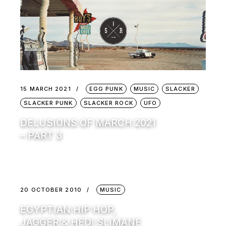
15 MARCH 2021
EGG PUNK
MUSIC
SLACKER
SLACKER PUNK
SLACKER ROCK
UFO
DELUSIONS OF MARCH 2021
– PART 3
20 OCTOBER 2010
MUSIC
EGYPTIAN HIP HOP,
JAGGER & HEDI SLIMANE