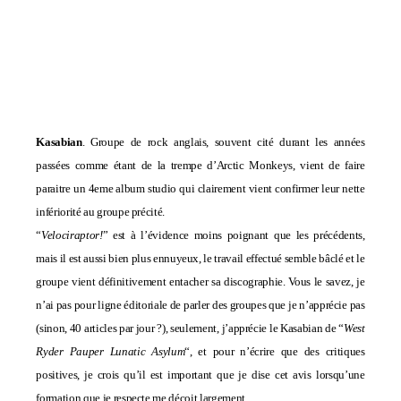
Kasabian
. Groupe de rock anglais, souvent cité durant les années
passées comme étant de la trempe d’
Arctic Monkeys
, vient de faire
paraitre un 4eme album studio qui clairement vient confirmer leur nette
infériorité au groupe précité.
“
Velociraptor!
” est à l’évidence moins poignant que les précédents,
mais il est aussi bien plus ennuyeux, le travail effectué semble bâclé et le
groupe vient définitivement entacher sa discographie. Vous le savez, je
n’ai pas pour ligne éditoriale de parler des groupes que je n’apprécie pas
(sinon, 40 articles par jour ?), seulement, j’apprécie le Kasabian de “
West
Ryder Pauper Lunatic Asylum
“, et pour n’écrire que des critiques
positives, je crois qu’il est important que je dise cet avis lorsqu’une
formation que je respecte me déçoit largement.