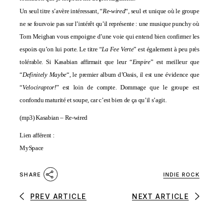
Un seul titre s’avère intéressant, “
Re-wired
“, seul et unique où le groupe
ne se fourvoie pas sur l’intérêt qu’il représente : une musique punchy où
Tom Meighan vous empoigne d’une voie qui entend bien confirmer les
espoirs qu’on lui porte. Le titre “
La Fee Verte
” est également à peu près
tolérable. Si Kasabian affirmait que leur “
Empire
” est meilleur que
“
Definitely Maybe
“, le premier album d’Oasis, il est une évidence que
“
Velociraptor!
” est loin de compte. Dommage que le groupe est
confondu maturité et soupe, car c’est bien de ça qu’il s’agit.
(mp3)
Kasabian – Re-wired
Lien afférent :
MySpace
INDIE ROCK
SHARE
PREV ARTICLE
NEXT ARTICLE