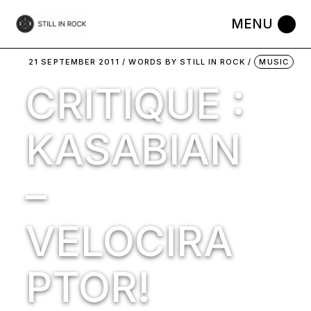
Skip
to
the
content
21 SEPTEMBER 2011
WORDS BY
STILL IN ROCK
MUSIC
CRITIQUE :
KASABIAN
–
VELOCIRA
PTOR!