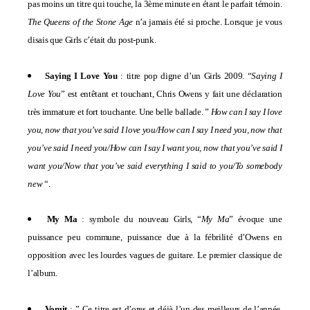
pas moins un titre qui touche, la 3ème minute en étant le parfait témoin.
The Queens of the Stone Age
n’a jamais été si proche. Lorsque je vous
disais que Girls c’était du post-punk.
Saying I Love You
: titre pop digne d’un Girls 2009. “
Saying I
Love You
” est entêtant et touchant, Chris Owens y fait une déclaration
très immature et fort touchante. Une belle ballade. ”
How can I say I love
you, now that you’ve said I love you/How can I say I need you, now that
you’ve said I need you/How can I say I want you, now that you’ve said I
want you/Now that you’ve said everything I said to you/To somebody
new
“.
My Ma
: symbole du nouveau Girls, “
My Ma
” évoque une
puissance peu commune, puissance due à la fébrilité d’Owens en
opposition avec les lourdes vagues de guitare. Le premier classique de
l’album.
Vomit
:
” Ce titre est d’ores et déjà l’un des meilleurs de l’année,