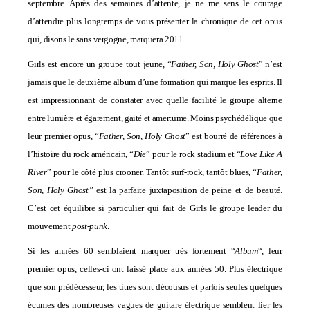
septembre. Après des semaines d’attente, je ne me sens le courage
d’attendre plus longtemps de vous présenter la chronique de cet opus
qui, disons le sans vergogne, marquera 2011.
Girls est encore un groupe tout jeune, “
Father, Son, Holy Ghost
” n’est
jamais que le deuxième album d’une formation qui marque les esprits. Il
est impressionnant de constater avec quelle facilité le groupe alterne
entre lumière et égarement, gaité et amertume.
Moins psychédélique que
leur premier opus, “
Father, Son, Holy Ghost
” est bourré de références à
l’histoire du rock américain, “
Die
” pour le rock stadium et “
Love Like A
River
” pour le côté plus crooner. Tantôt surf-rock, tantôt blues, “
Father,
Son, Holy Ghost”
est la parfaite juxtaposition de peine et de beauté.
C’est cet équilibre si particulier qui fait de Girls le groupe leader du
mouvement
post-punk
.
Si les années 60 semblaient marquer très fortement “
Album
“, leur
premier opus, celles-ci ont laissé place aux années 50. Plus électrique
que son prédécesseur, les titres sont décousus et parfois seules quelques
écumes des nombreuses vagues de guitare électrique semblent lier les