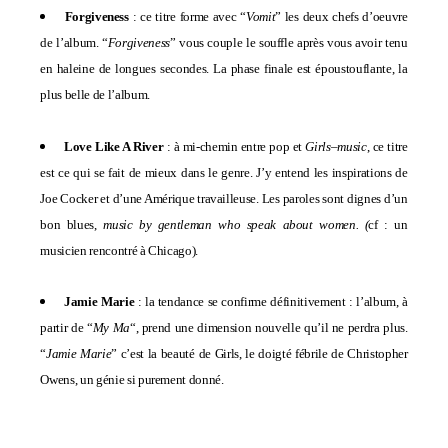
Forgiveness
: ce titre forme avec “
Vomit
” les deux chefs d’oeuvre
de l’album. “
Forgiveness
” vous couple le souffle après vous avoir tenu
en haleine de longues secondes. La phase finale est époustouflante, la
plus belle de l’album.
Love Like A River
: à mi-chemin entre pop et
Girls
–
music
, ce titre
est ce qui se fait de mieux dans le genre. J’y entend les inspirations de
Joe Cocker et d’une Amérique travailleuse. Les paroles sont dignes d’un
bon blues,
music by gentleman who speak about women. (
cf : un
musicien rencontré à Chicago).
Jamie Marie
: la tendance se confirme définitivement : l’album, à
partir de “
My Ma
“, prend une dimension nouvelle qu’il ne perdra plus.
“
Jamie Marie
” c’est la beauté de Girls, le doigté fébrile de Christopher
Owens, un génie si purement donné.