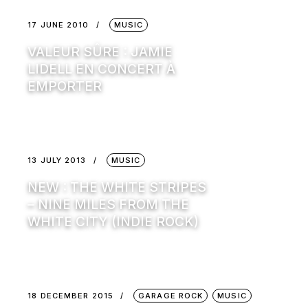
17 JUNE 2010
MUSIC
VALEUR SÛRE : JAMIE
LIDELL EN CONCERT À
EMPORTER
13 JULY 2013
MUSIC
NEW : THE WHITE STRIPES
– NINE MILES FROM THE
WHITE CITY (INDIE ROCK)
18 DECEMBER 2015
GARAGE ROCK
MUSIC