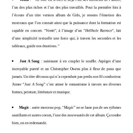
l’un des plus riches et l’un des plus travaillés. Pour la première fois à
l’écoute d’un titre version album de Girls, je ressens l’émotion des
morceaux que l’on connait ainsi que la puissance dont la formation est
capable en concert. “
Vomit
“, à l’image d’un “
Hellhole Ratrace
“, fait
d’une simplicité textuelle une force qui, à travers les secondes et les
tableaux, guide nos émotions. “
Just A Song
: saisissant à en coupler le souffle. Arpèges d’une
incroyable pureté et un Christopher Owens plus à fleur de peau que
jamais. Un titre décousu qui n’a cependant pas perdu son fil conducteur.
Aimer “
Just A Song
” c’est aimer le romantisme à travers ses diverses
formes, peinture, littérature et musique.
Magic
: autre morceau pop, “
Magic
” ne se lasse pas de ses rythmes
sautillants et autres coeurs, l’une des nouveautés de cet album. Ça tombe
bien, on en redemande.