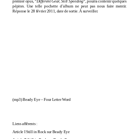
premier opus, “
Different Gear, Still Speeding
“, pourra contenir quelques
pépites. Une telle pochette d’album ne peut pas nous faire mentir.
Réponse le 28 février 2011, date de sortie. À surveiller.
(mp3)
Beady Eye – Four Letter Word
Liens afférents :
Article I Still in Rock sur Beady Eye