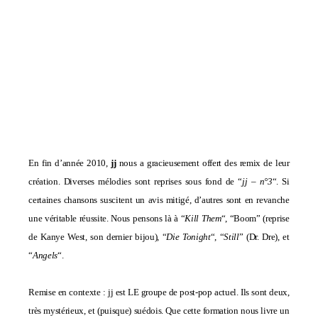
En fin d’année 2010,
jj
nous a gracieusement offert des remix de leur
création. Diverses mélodies sont reprises sous fond de “
jj – n°3
“. Si
certaines chansons suscitent un avis mitigé, d’autres sont en revanche
une véritable réussite. Nous pensons là à “
Kill Them
“, “Boom” (reprise
de Kanye West, son dernier bijou), “
Die Tonight
“, “
Still
” (Dr. Dre), et
“
Angels
“.
Remise en contexte : jj est LE groupe de post-pop actuel. Ils sont deux,
très mystérieux, et (puisque) suédois. Que cette formation nous livre un