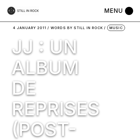
Skip
to
the
content
4 JANUARY 2011
WORDS BY
STILL IN ROCK
MUSIC
JJ : UN
ALBUM
DE
REPRISES
(POST-