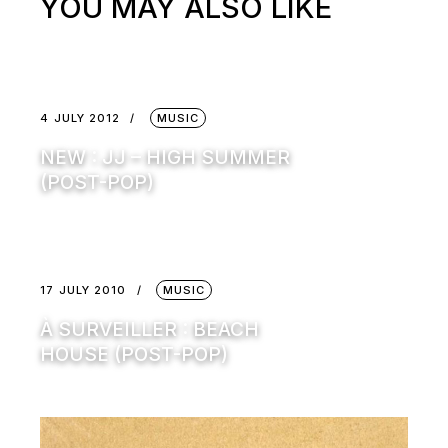
YOU MAY ALSO LIKE
4 JULY 2012
MUSIC
NEW : JJ – HIGH SUMMER
(POST-POP)
17 JULY 2010
MUSIC
À SURVEILLER : BEACH
HOUSE (POST-POP)