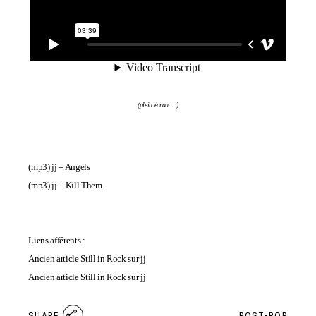
(plein écran …)
(mp3)
jj – Angels
(mp3)
jj – Kill Them
Liens afférents :
Ancien article Still in Rock sur jj
Ancien article Still in Rock sur jj
POST-POP
SHARE