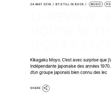
24 MAY 2016
BY
STILL IN ROCK
MUSIC
PS
LP REVIEW :
HOUSE IN TH
(POST PSYC
Kikagaku Moyo. C’est avec surprise que j’a
indépendante japonaise des années 1970. 
d’un groupe japonais bien connu des lec
SHARE