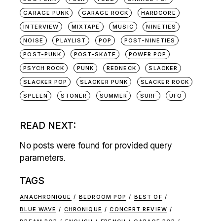
GARAGE PUNK
GARAGE ROCK
HARDCORE
INTERVIEW
MIXTAPE
MUSIC
NINETIES
NOISE
PLAYLIST
POP
POST-NINETIES
POST-PUNK
POST-SKATE
POWER POP
PSYCH ROCK
PUNK
REDNECK
SLACKER
SLACKER POP
SLACKER PUNK
SLACKER ROCK
SPLEEN
STONER
SUMMER
SURF
UFO
READ NEXT:
No posts were found for provided query
parameters.
TAGS
ANACHRONIQUE
BEDROOM POP
BEST OF
BLUE WAVE
CHRONIQUE
CONCERT REVIEW