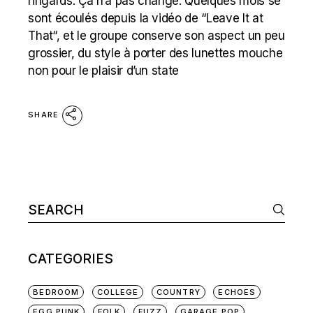
ringards. Ça n’a pas changé. Quelques mois se
sont écoulés depuis la vidéo de “Leave It at
That“, et le groupe conserve son aspect un peu
grossier, du style à porter des lunettes mouche
non pour le plaisir d’un state
SHARE
Search
for:
CATEGORIES
BEDROOM
COLLEGE
COUNTRY
ECHOES
EGG PUNK
FOLK
FUZZ
GARAGE POP