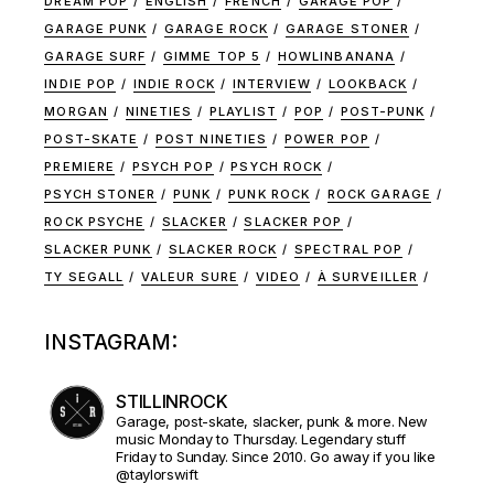
DREAM POP
ENGLISH
FRENCH
GARAGE POP
GARAGE PUNK
GARAGE ROCK
GARAGE STONER
GARAGE SURF
GIMME TOP 5
HOWLINBANANA
INDIE POP
INDIE ROCK
INTERVIEW
LOOKBACK
MORGAN
NINETIES
PLAYLIST
POP
POST-PUNK
POST-SKATE
POST NINETIES
POWER POP
PREMIERE
PSYCH POP
PSYCH ROCK
PSYCH STONER
PUNK
PUNK ROCK
ROCK GARAGE
ROCK PSYCHE
SLACKER
SLACKER POP
SLACKER PUNK
SLACKER ROCK
SPECTRAL POP
TY SEGALL
VALEUR SURE
VIDEO
À SURVEILLER
INSTAGRAM:
STILLINROCK
Garage, post-skate, slacker, punk & more. New
music Monday to Thursday. Legendary stuff
Friday to Sunday. Since 2010. Go away if you like
@taylorswift