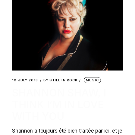
10 JULY 2018
BY
STILL IN ROCK
MUSIC
SHANNON SHAW, I
THINK I’M IN LOVE
WITH YOU
Shannon a toujours été bien traitée par ici, et je