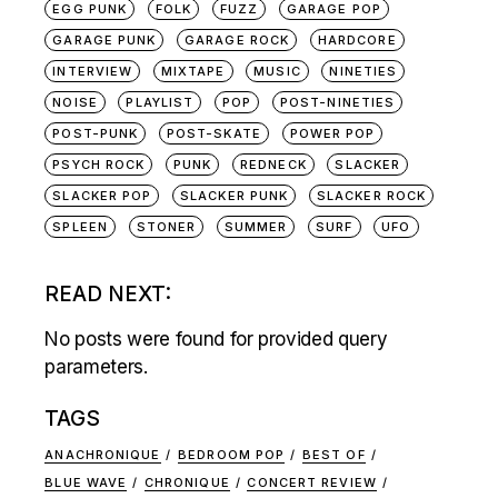
EGG PUNK
FOLK
FUZZ
GARAGE POP
GARAGE PUNK
GARAGE ROCK
HARDCORE
INTERVIEW
MIXTAPE
MUSIC
NINETIES
NOISE
PLAYLIST
POP
POST-NINETIES
POST-PUNK
POST-SKATE
POWER POP
PSYCH ROCK
PUNK
REDNECK
SLACKER
SLACKER POP
SLACKER PUNK
SLACKER ROCK
SPLEEN
STONER
SUMMER
SURF
UFO
READ NEXT:
No posts were found for provided query
parameters.
TAGS
ANACHRONIQUE
BEDROOM POP
BEST OF
BLUE WAVE
CHRONIQUE
CONCERT REVIEW