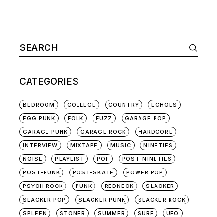
Search
for:
CATEGORIES
BEDROOM
COLLEGE
COUNTRY
ECHOES
EGG PUNK
FOLK
FUZZ
GARAGE POP
GARAGE PUNK
GARAGE ROCK
HARDCORE
INTERVIEW
MIXTAPE
MUSIC
NINETIES
NOISE
PLAYLIST
POP
POST-NINETIES
POST-PUNK
POST-SKATE
POWER POP
PSYCH ROCK
PUNK
REDNECK
SLACKER
SLACKER POP
SLACKER PUNK
SLACKER ROCK
SPLEEN
STONER
SUMMER
SURF
UFO