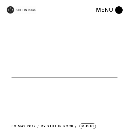
Skip
to
the
content
MAROQUINER
TAG
30 MAY 2012
BY
STILL IN ROCK
MUSIC