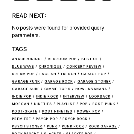
READ NEXT:
No posts were found for provided query
parameters.
TAGS
ANACHRONIQUE
BEDROOM POP
BEST OF
BLUE WAVE
CHRONIQUE
CONCERT REVIEW
DREAM POP
ENGLISH
FRENCH
GARAGE POP
GARAGE PUNK
GARAGE ROCK
GARAGE STONER
GARAGE SURF
GIMME TOP 5
HOWLINBANANA
INDIE POP
INDIE ROCK
INTERVIEW
LOOKBACK
MORGAN
NINETIES
PLAYLIST
POP
POST-PUNK
POST-SKATE
POST NINETIES
POWER POP
PREMIERE
PSYCH POP
PSYCH ROCK
PSYCH STONER
PUNK
PUNK ROCK
ROCK GARAGE
ROCK PSYCHE
SLACKER
SLACKER POP