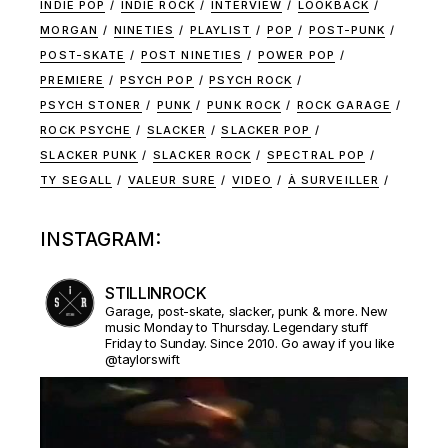
INDIE POP
INDIE ROCK
INTERVIEW
LOOKBACK
MORGAN
NINETIES
PLAYLIST
POP
POST-PUNK
POST-SKATE
POST NINETIES
POWER POP
PREMIERE
PSYCH POP
PSYCH ROCK
PSYCH STONER
PUNK
PUNK ROCK
ROCK GARAGE
ROCK PSYCHE
SLACKER
SLACKER POP
SLACKER PUNK
SLACKER ROCK
SPECTRAL POP
TY SEGALL
VALEUR SURE
VIDEO
À SURVEILLER
INSTAGRAM:
STILLINROCK
Garage, post-skate, slacker, punk & more. New
music Monday to Thursday. Legendary stuff
Friday to Sunday. Since 2010. Go away if you like
@taylorswift