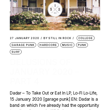
27 JANUARY 2020
BY
STILL IN ROCK
COLLEGE
GARAGE PUNK
HARDCORE
MUSIC
PUNK
SURF
DELUSIONS OF
JANUARY 2020 –
PART 4
Dadar – To Take Out or Eat In LP, Lo-Fi Lo-Life,
15 January 2020 [garage punk] EN: Dadar is a
band on which I’ve already had the opportunity