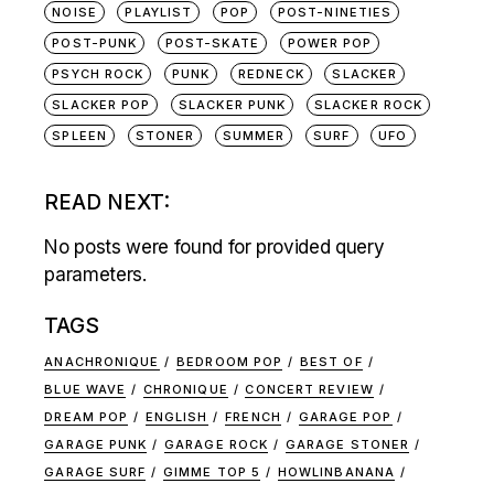
NOISE
PLAYLIST
POP
POST-NINETIES
POST-PUNK
POST-SKATE
POWER POP
PSYCH ROCK
PUNK
REDNECK
SLACKER
SLACKER POP
SLACKER PUNK
SLACKER ROCK
SPLEEN
STONER
SUMMER
SURF
UFO
READ NEXT:
No posts were found for provided query
parameters.
TAGS
ANACHRONIQUE
BEDROOM POP
BEST OF
BLUE WAVE
CHRONIQUE
CONCERT REVIEW
DREAM POP
ENGLISH
FRENCH
GARAGE POP
GARAGE PUNK
GARAGE ROCK
GARAGE STONER
GARAGE SURF
GIMME TOP 5
HOWLINBANANA