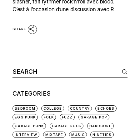
slasher, fait rythmer rock’n’roll avec blood.
C’est à l’occasion d’une discussion avec R
SHARE
Search
for:
CATEGORIES
BEDROOM
COLLEGE
COUNTRY
ECHOES
EGG PUNK
FOLK
FUZZ
GARAGE POP
GARAGE PUNK
GARAGE ROCK
HARDCORE
INTERVIEW
MIXTAPE
MUSIC
NINETIES