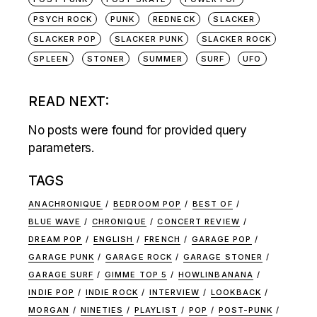
PSYCH ROCK
PUNK
REDNECK
SLACKER
SLACKER POP
SLACKER PUNK
SLACKER ROCK
SPLEEN
STONER
SUMMER
SURF
UFO
READ NEXT:
No posts were found for provided query
parameters.
TAGS
ANACHRONIQUE
BEDROOM POP
BEST OF
BLUE WAVE
CHRONIQUE
CONCERT REVIEW
DREAM POP
ENGLISH
FRENCH
GARAGE POP
GARAGE PUNK
GARAGE ROCK
GARAGE STONER
GARAGE SURF
GIMME TOP 5
HOWLINBANANA
INDIE POP
INDIE ROCK
INTERVIEW
LOOKBACK
MORGAN
NINETIES
PLAYLIST
POP
POST-PUNK