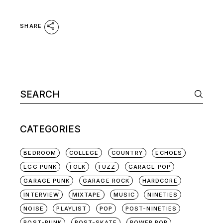
SHARE
Search
for:
CATEGORIES
BEDROOM
COLLEGE
COUNTRY
ECHOES
EGG PUNK
FOLK
FUZZ
GARAGE POP
GARAGE PUNK
GARAGE ROCK
HARDCORE
INTERVIEW
MIXTAPE
MUSIC
NINETIES
NOISE
PLAYLIST
POP
POST-NINETIES
POST-PUNK
POST-SKATE
POWER POP