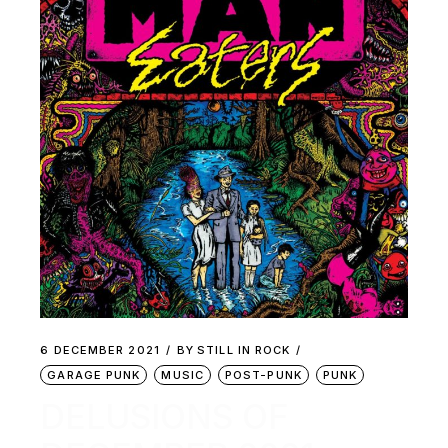
6 DECEMBER 2021
BY
STILL IN ROCK
GARAGE PUNK
MUSIC
POST-PUNK
PUNK
DELUSIONS OF