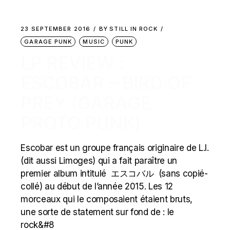
23 SEPTEMBER 2016
BY
STILL IN ROCK
GARAGE PUNK
MUSIC
PUNK
LP REVIEW :
ESCOBAR – BIRD OF
PREY (GARAGE
PROTO PUNK)
Escobar est un groupe français originaire de L.I.
(dit aussi Limoges) qui a fait paraître un
premier album intitulé エスコバル (sans copié-
collé) au début de l’année 2015. Les 12
morceaux qui le composaient étaient bruts,
une sorte de statement sur fond de : le
rock&#8