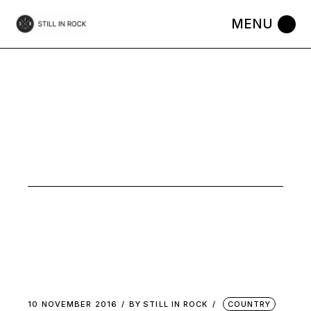
Skip
to
the
content
COUNTRY
PUNK TAG
10 NOVEMBER 2016
BY
STILL IN ROCK
COUNTRY