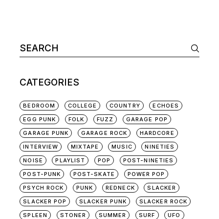
Search
for:
CATEGORIES
BEDROOM
COLLEGE
COUNTRY
ECHOES
EGG PUNK
FOLK
FUZZ
GARAGE POP
GARAGE PUNK
GARAGE ROCK
HARDCORE
INTERVIEW
MIXTAPE
MUSIC
NINETIES
NOISE
PLAYLIST
POP
POST-NINETIES
POST-PUNK
POST-SKATE
POWER POP
PSYCH ROCK
PUNK
REDNECK
SLACKER
SLACKER POP
SLACKER PUNK
SLACKER ROCK
SPLEEN
STONER
SUMMER
SURF
UFO