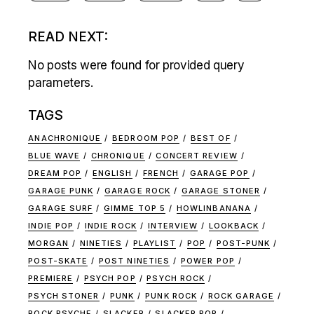
READ NEXT:
No posts were found for provided query
parameters.
TAGS
ANACHRONIQUE
BEDROOM POP
BEST OF
BLUE WAVE
CHRONIQUE
CONCERT REVIEW
DREAM POP
ENGLISH
FRENCH
GARAGE POP
GARAGE PUNK
GARAGE ROCK
GARAGE STONER
GARAGE SURF
GIMME TOP 5
HOWLINBANANA
INDIE POP
INDIE ROCK
INTERVIEW
LOOKBACK
MORGAN
NINETIES
PLAYLIST
POP
POST-PUNK
POST-SKATE
POST NINETIES
POWER POP
PREMIERE
PSYCH POP
PSYCH ROCK
PSYCH STONER
PUNK
PUNK ROCK
ROCK GARAGE
ROCK PSYCHE
SLACKER
SLACKER POP