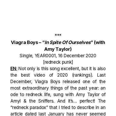
***
Viagra Boys – “
In Spite Of Ourselves
” (with
Amy Taylor)
Single, YEAR0001, 16 December 2020
[redneck punk]
EN
:
Not only is this song excellent, but it is also
the best video of 2020 (
rankings
). Last
December, Viagra Boys released one of the
most extraordinary things of the past year: an
ode to redneck life, sung with Amy Taylor of
Amyl & the Sniffers. And it’s… perfect! The
“
redneck paradox
” that I tried to describe in an
article dated last January has never seemed