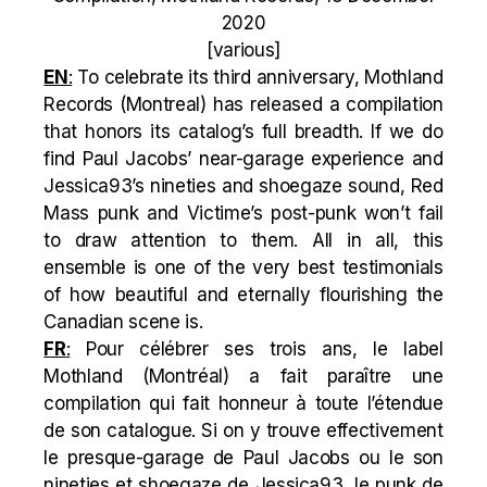
2020
[various]
EN
:
To celebrate its third anniversary, Mothland
Records (Montreal) has released a compilation
that honors its catalog’s full breadth. If we do
find Paul Jacobs’ near-garage experience and
Jessica93’s nineties and shoegaze sound, Red
Mass punk and Victime’s post-punk won’t fail
to draw attention to them. All in all, this
ensemble is one of the very best testimonials
of how beautiful and eternally flourishing the
Canadian scene is.
FR
:
Pour célébrer ses trois ans, le label
Mothland (Montréal) a fait paraître une
compilation qui fait honneur à toute l’étendue
de son catalogue. Si on y trouve effectivement
le presque-garage de Paul Jacobs ou le son
nineties et shoegaze de Jessica93, le punk de