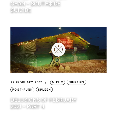
CHAN – $OUTH$IDE
$UICIDE
22 FEBRUARY 2021
MUSIC
NINETIES
POST-PUNK
SPLEEN
DELUSIONS OF FEBRUARY
2021 – PART 4