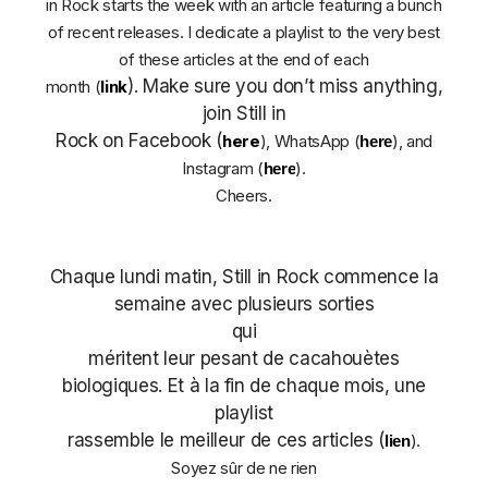
in Rock starts the week with an article featuring a bunch
of recent releases. I dedicate a playlist to the very best
of these articles at the end of each
). Make sure you don’t miss anything,
month (
link
join Still in
Rock on Facebook (
here
), WhatsApp (
), and
here
Instagram (
)
.
here
Cheers.
Chaque lundi matin, Still in Rock commence la
semaine avec plusieurs sorties
qui
méritent leur pesant de cacahouètes
biologiques. Et à la fin de chaque mois, une
playlist
rassemble le meilleur de ces articles (
).
lien
Soyez sûr de ne rien