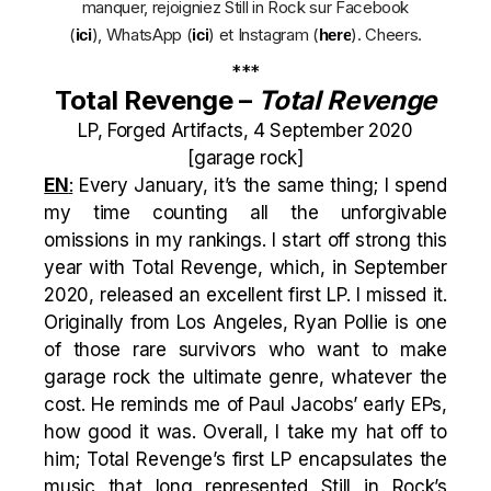
manquer, rejoigniez Still in Rock sur Facebook
(
), WhatsApp (
) et
Instagram (
)
. Cheers.
ici
ici
here
***
Total Revenge –
Total Revenge
LP, Forged Artifacts, 4 September 2020
[garage rock]
EN
:
Every January, it’s the same thing; I spend
my time counting all the unforgivable
omissions in my rankings. I start off strong this
year with Total Revenge, which, in September
2020, released an excellent first LP. I missed it.
Originally from Los Angeles, Ryan Pollie is one
of those rare survivors who want to make
garage rock the ultimate genre, whatever the
cost. He reminds me of Paul Jacobs’ early EPs,
how good it was. Overall, I take my hat off to
him; Total Revenge’s first LP encapsulates the
music that long represented Still in Rock’s