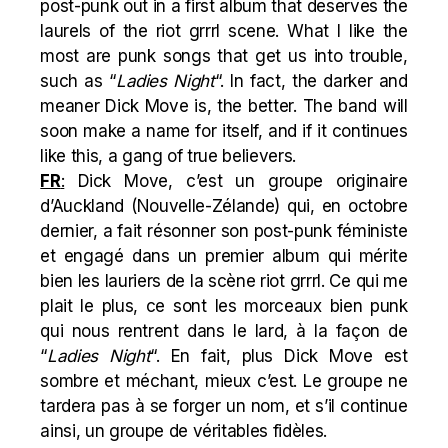
post-punk out in a first album that deserves the
laurels of the riot grrrl scene. What I like the
most are punk songs that get us into trouble,
such as “
Ladies Night
“. In fact, the darker and
meaner Dick Move is, the better. The band will
soon make a name for itself, and if it continues
like this, a gang of true believers.
FR
:
Dick Move, c’est un groupe originaire
d’Auckland (Nouvelle-Zélande) qui, en octobre
dernier, a fait résonner son post-punk féministe
et engagé dans un premier album qui mérite
bien les lauriers de la scène riot grrrl. Ce qui me
plait le plus, ce sont les morceaux bien punk
qui nous rentrent dans le lard, à la façon de
“
Ladies Night
“. En fait, plus Dick Move est
sombre et méchant, mieux c’est. Le groupe ne
tardera pas à se forger un nom, et s’il continue
ainsi, un groupe de véritables fidèles.