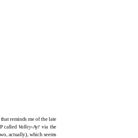
 that reminds me of the late
EP called
Valley-Ay!
via the
two, actually), which seems