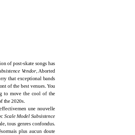
ion of post-skate songs has
ubsistence Vendor
, Aborted
orry that exceptional bands
ront of the best venues. You
ng to move the cool of the
of the 2020s.
 effectivemen une nouvelle
vec
Scale Model Subsistence
ale, tous genres confondus.
désormais plus aucun doute