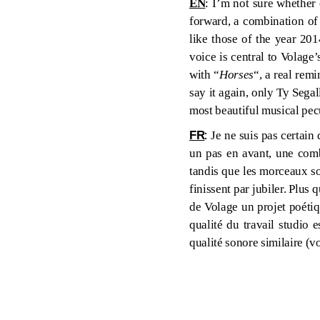
EN
: I’m not sure whether
forward, a combination o
like those of the year 201
voice is central to Volage’
with “
Horses
“, a real remi
say it again, only Ty Sega
most beautiful musical pecu
:
FR
Je ne suis pas certain
un pas en avant, une co
tandis que les morceaux so
finissent par jubiler.
Plus q
de Volage un projet poétiq
qualité du travail studio 
qualité sonore similaire (v