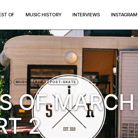
EST OF
MUSIC HISTORY
INTERVIEWS
INSTAGRAM
 POP
MUSIC
POP
POST-SKATE
S OF MARCH
RT 2