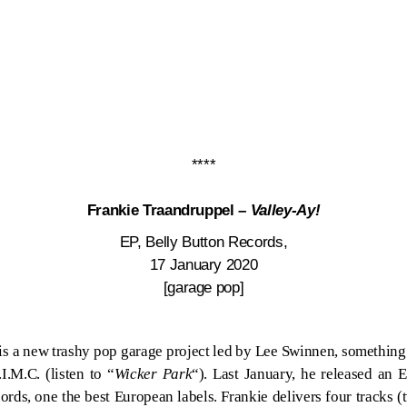
****
Frankie Traandruppel –
Valley​-​Ay!
EP, Belly Button Records,
17 January 2020
[garage pop]
is a new trashy pop garage project led by
Lee Swinnen
, something
.M.C. (listen to “
Wicker Park
“). Last January, he released an 
ords, one the best European labels. Frankie delivers four tracks (