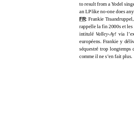
to result from a Yodel singe
an LP like no-one does an
:
FR
Frankie Traandruppel,
rappelle la fin 2000s et l
intitulé
Valley​-​Ay!
via l’ex
européens. Frankie y déliv
séquestré trop longtemps d
comme il ne s’en fait plus.