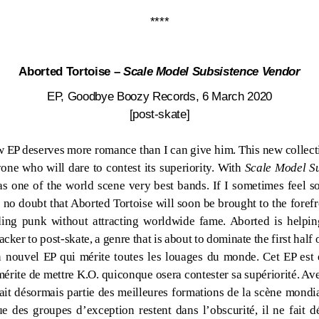
****
Aborted Tortoise –
Scale Model Subsistence Vendor
EP, Goodbye Boozy Records, 6 March 2020
[post-skate]
w EP deserves more romance than I can give him. This new collect
one who will dare to contest its superiority. With
Scale Model S
f as one of the world scene very best bands. If I sometimes feel s
s no doubt that Aborted Tortoise will soon be brought to the foref
ding punk without attracting worldwide fame. Aborted is helpi
ker to post-skate, a genre that is about to dominate the first half 
n nouvel EP qui mérite toutes les louages du monde. Cet EP est
 mérite de mettre K.O. quiconque osera contester sa supériorité. A
fait désormais partie des meilleures formations de la scène mondi
ue des groupes d’exception restent dans l’obscurité, il ne fait 