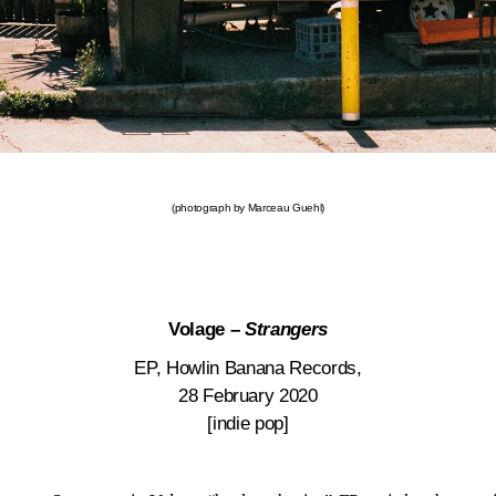
(photograph by
Marceau Guehl
)
Volage –
Strangers
EP, Howlin Banana Records,
28 February 2020
[indie pop]