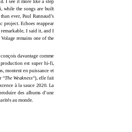
d. I see it more like a step
i, while the songs are built
e than ever, Paul Rannaud’s
ic project. Echoes reappear
remarkable, I said it, and I
. Volage remains one of the
 le conçois davantage comme
 production est super hi-fi,
ps, montent en puissance et
ir
“
The Weakness
“)
, elle fait
iscence à la sauce 2020. La
t produire des albums d’une
larités au monde.