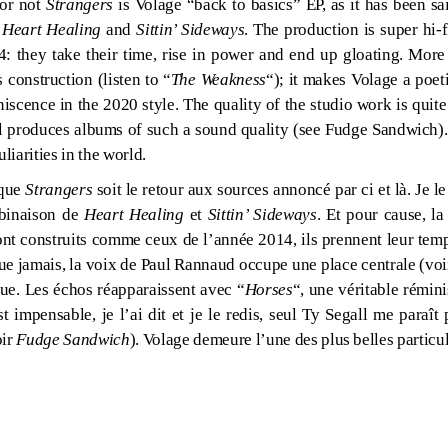
 or not
Strangers
is Volage “back to basics” EP, as it has been sai
f
Heart Healing
and
Sittin’ Sideways
. The production is super hi-f
4: they take their time, rise in power and end up gloating. Mor
s construction (listen to “
The Weakness
“); it makes Volage a poet
niscence in the 2020 style. The quality of the studio work is quite 
ll produces albums of such a sound quality (see Fudge Sandwich)
liarities in the world.
 que
Strangers
soit le retour aux sources annoncé par ci et là. Je
mbinaison de
Heart Healing
et
Sittin’ Sideways
. Et pour cause, la
nt construits comme ceux de l’année 2014, ils prennent leur tem
ue jamais, la voix de Paul Rannaud occupe une place centrale (vo
ue. Les échos réapparaissent avec “
Horses
“, une véritable rémin
est impensable, je l’ai dit et je le redis, seul Ty Segall me paraî
oir
Fudge Sandwich
). Volage demeure l’une des plus belles particu