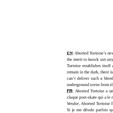
EN
: Aborted Tortoise’s ne
the merit to knock out any
Tortoise establishes itsel
remain in the dark, there i
can’t deliver such a blee
underground scene from slac
FR
:
Aborted Tortoise a u
claque post-skate qui a le
Vendor
, Aborted Tortoise 
Si je me désole parfois q