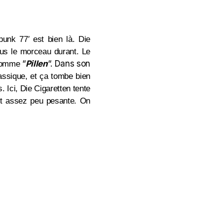
punk 77′ est bien là. Die
ous le morceau durant. Le
“
Pillen
“. Dans son
 comme
ssique, et ça tombe bien
. Ici, Die Cigaretten tente
ent assez peu pesante. On