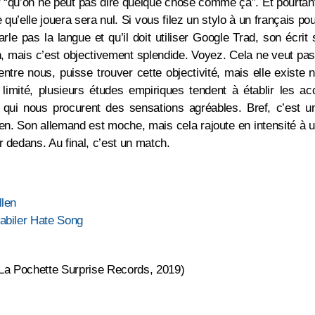
“qu’on ne peut pas dire quelque chose comme ça”. Et pourtant,
 qu’elle jouera sera nul. Si vous filez un stylo à un français po
arle pas la langue et qu’il doit utiliser Google Trad, son écrit
, mais c’est objectivement splendide. Voyez. Cela ne veut pas
tre nous, puisse trouver cette objectivité, mais elle existe
s limité, plusieurs études empiriques tendent à établir les 
ui nous procurent des sensations agréables. Bref, c’est un
n. Son allemand est moche, mais cela rajoute en intensité à u
r dedans. Au final, c’est un match.
llen
tabiler Hate Song
 La Pochette Surprise Records, 2019)