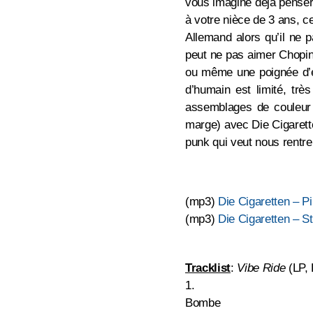
vous imagine déjà penser 
à votre nièce de 3 ans, ce
Allemand alors qu’il ne p
peut ne pas aimer Chopin
ou même une poignée d’en
d’humain est limité, trè
assemblages de couleur q
marge) avec Die Cigarette
punk qui veut nous rentre
(mp3)
Die Cigaretten – Pi
(mp3)
Die Cigaretten – S
Tracklist
:
Vibe Ride
(LP,
1.
Bombe