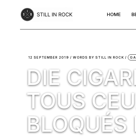
Skip
to
the
HOME
B
content
12 SEPTEMBER 2019
WORDS BY
STILL IN ROCK
GA
DIE CIGA
TOUS CEU
BLOQUÉS 