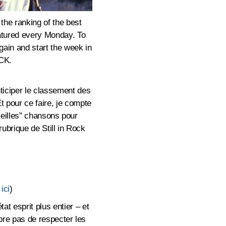
the ranking of the best
eatured every Monday. To
again and start the week in
ACK.
nticiper le classement des
t pour ce faire, je compte
ieilles” chansons pour
rubrique de Still in Rock
 ici
)
at esprit plus entier – et
bre pas de respecter les