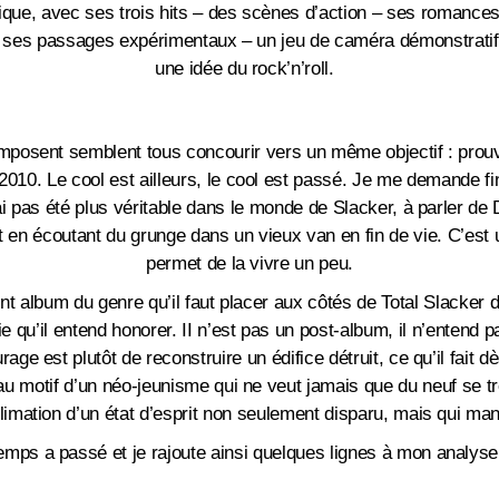
ique, avec ses trois hits – des scènes d’action – ses romance
 et ses passages expérimentaux – un jeu de caméra démonstratif
une idée du rock’n’roll.
mposent semblent tous concourir vers un même objectif : prouv
2010. Le cool est ailleurs, le cool est passé. Je me demande fin
ai pas été plus véritable dans le monde de Slacker, à parler d
en écoutant du grunge dans un vieux van en fin de vie. C’est un
permet de la vivre un peu.
lent album du genre qu’il faut placer aux côtés de Total Slacker 
ie qu’il entend honorer. II n’est pas un post-album, il n’entend 
urage est plutôt de reconstruire un édifice détruit, ce qu’il fait
 au motif d’un néo-jeunisme qui ne veut jamais que du neuf se tro
limation d’un état d’esprit non seulement disparu, mais qui 
temps a passé et je rajoute ainsi quelques lignes à mon analyse