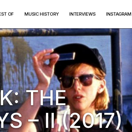
EST OF
MUSIC HISTORY
INTERVIEWS
INSTAGRAM
K: THE
 – II (2017)