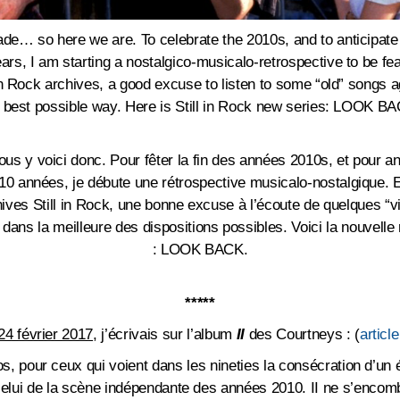
ade… so here we are. To celebrate the 2010s, and to anticipate 
ears, I am starting a nostalgico-musicalo-retrospective to be f
l in Rock archives, a good excuse to listen to some “old” songs 
 best possible way. Here is Still in Rock new series: LOOK B
us y voici donc. Pour fêter la fin des années 2010s, et pour a
0 années, je débute une rétrospective musicalo-nostalgique. E
chives Still in Rock, une bonne excuse à l’écoute de quelques “v
ans la meilleure des dispositions possibles.
Voici la nouvelle 
:
LOOK BACK.
*****
24 février 2017
, j’écrivais sur l’album
II
des Courtneys : (
article
, pour ceux qui voient dans les nineties la consécration d’un ét
celui de la scène indépendante des années 2010. II ne s’encom