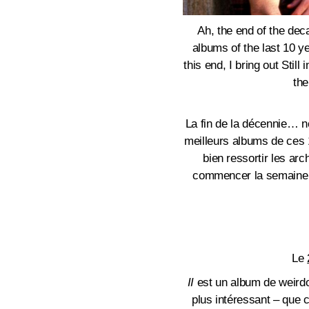
Ah, the end of the dec
albums of the last 10 y
this end, I bring out Stil
the
La fin de la décennie… no
meilleurs albums de ces 1
bien ressortir les ar
commencer la semaine d
Le
II
est un album de weirdos
plus intéressant – que 