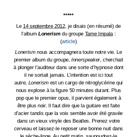
*****
Le
14 septembre 2012
, j
e disais (en résumé) de
l’album
Lonerism
du groupe
Tame Impala
:
(
article
)
Lonerism
nous accompagnera toute notre vie. Le
premier album du groupe,
Innerspeaker
, cherchait
à plonger l’auditeur dans une sorte d’hypnose dont
il ne sortait jamais. L’intention est ici tout
autre,
Lonerism
est un cargo de nitroglycérine qui
nous explose à la figure 50 minutes durant.
Plus
pop que le premier opus, il parvient également à
être plus noir. Il faut dire que la guitare est faite
d’acier tandis que la voix semble avoir été gravée
dans un vieux vinyle des Beatles. Prenez votre
cerveau et laissez-le reposer une bonne nuit dans
le sèche-linge. Au petit matin, saupoudrez-le