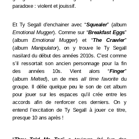
paradoxe : violent et jouissif.
Et Ty Segall d’enchainer avec “
Squealer
” (album
Emotional Mugger
). Comme sur “
Breakfast Eggs
”
(album
Emotional Mugger
) et “
The Crawler
”
(album
Manipulator
), on y trouve le Ty Segall
nasilard du début des années 2010s. C’est comme
s’il ressortait son ancien personnage pour la fin
des années 10s. Vient alors “
Finger
”
(album
Melted
), un de mes
all time favorite
du
groupe. Il délie quelque peu le son de cet album
pour jouer sur les espaces qu’il crée entre les
accords afin de renforcer ces derniers. On y
entend l’excitation de Ty Segall à jouer ce titre,
presque 10 ans après !