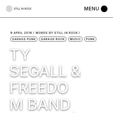
Skip
to
the
content
9 APRIL 2019
WORDS BY
STILL IN ROCK
GARAGE PUNK
GARAGE ROCK
MUSIC
PUNK
TY
SEGALL &
FREEDO
M BAND