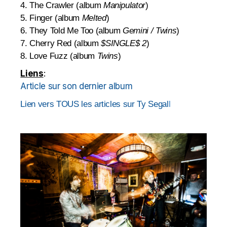
4. The Crawler (album
Manipulator
)
5. Finger (album
Melted
)
6. They Told Me Too (album
Gemini / Twins
)
7. Cherry Red (album
$SINGLE$ 2
)
8. Love Fuzz (album
Twins
)
Liens
:
Article sur son dernier album
Lien vers TOUS les articles sur Ty Segal
l