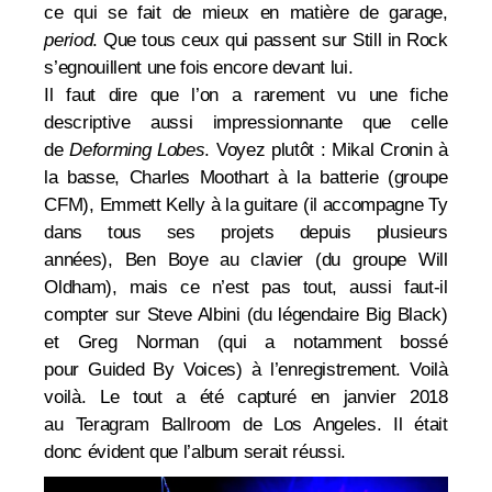
ce qui se fait de mieux en matière de garage,
period
. Que tous ceux qui passent sur Still in Rock
s’egnouillent une fois encore devant lui.
Il faut dire que l’on a rarement vu une fiche
descriptive aussi impressionnante que celle
de
Deforming Lobes
. Voyez plutôt :
Mikal Cronin à
la basse,
Charles Moothart à la batterie (groupe
CFM),
Emmett Kelly à la guitare (il accompagne Ty
dans tous ses projets depuis plusieurs
années),
Ben Boye au clavier (
du groupe
Will
Oldham), mais ce n’est pas tout,
aussi faut-il
compter sur
Steve Albini (du légendaire
Big Black
)
et Greg Norman (qui a notamment bossé
pour
Guided By Voices
) à l’enregistrement. Voilà
voilà. Le tout a été capturé en janvier 2018
au
Teragram Ballroom de Los Angeles.
Il était
donc évident que l’album serait réussi.