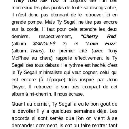
“
They Told Me Too
” a toujours été l’un des
morceaux les plus punks de toute sa discographie,
il n’est donc pas étonnant de le retrouver ici en
grande pompe. Mais Ty Segall ne tire pas encore
sur la corde. Il faut pour cela attendre les deux
derniers, respectivement, “
Cherry Red
”
(album
$SINGLE$ 2
) et “
Love Fuzz
”
(album
Twins
). Le premier cité (avec Tony
McPhee au chant) rappelle effectivement le Ty
Segall des tous débuts : le rythme est haché, c’est
le Ty Segall minimaliste qui veut cogner, celui qui
est encore (à l’époque) très inspiré par John
Dwyer. Il retrouve le son très compact de cet
album à mi-chemin. Il nous écrase.
Quant au dernier, Ty Segall a eu le bon goût de
le dévoiler il y a quelques semaines déjà. Les
accords si sont serrés que l’on on vient à se
demander comment ils ont pu faire rentrer tant