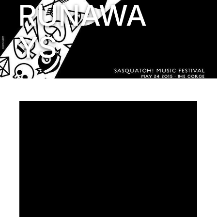
RUNAWA
YS