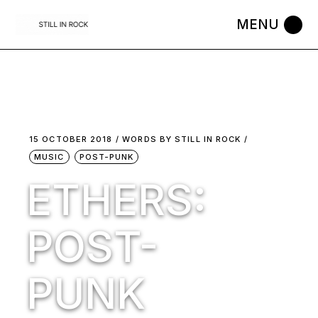
Skip
to
the
content
15 OCTOBER 2018
WORDS BY
STILL IN ROCK
MUSIC
POST-PUNK
ETHERS:
POST-
PUNK