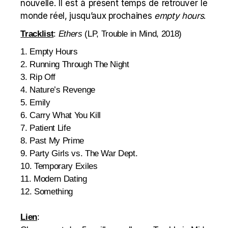
nouvelle. Il est à présent temps de retrouver le
monde réel, jusqu’aux prochaines
empty hours
.
Tracklist
:
Ethers
(LP, Trouble in Mind, 2018)
1. Empty Hours
2. Running Through The Night
3. Rip Off
4. Nature’s Revenge
5. Emily
6. Carry What You Kill
7. Patient Life
8. Past My Prime
9. Party Girls vs. The War Dept.
10. Temporary Exiles
11. Modern Dating
12. Something
Lien
: