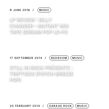
9 JUNE 2016
MUSIC
LP REVIEW : BILLY
CHANGER – MUTANT MIX
TAPE (DREAM POP LO-FI)
17 SEPTEMBER 2014
BEDROOM
MUSIC
STILL IN ROCK PRÉSENTE :
TRIPTIDES (PSYCH BREEZE
POP)
20 FEBRUARY 2014
GARAGE ROCK
MUSIC