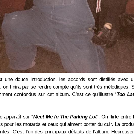
st une douce introduction, les accords sont distillés avec un
, on finira par se rendre compte qu’ils sont très mélodiques. 
mment confondus sur cet album. C’est ce qu’illustre
“
Too La
pe apparaît sur
“
Meet Me In The Parking Lot
“. On flirte entre
es pour les motards et ceux qui aiment porter du cuir. La produ
ntes. C’est l’un des principaux défauts de l’album. Heureuseme