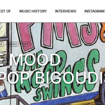
EST OF
MUSIC HISTORY
INTERVIEWS
INSTAGRAM
OP
MUSIC
POP
E MOOD
 POP BIGOUDI