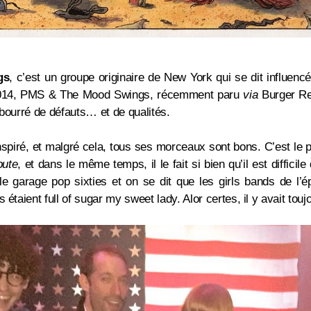
gs
, c’est un groupe originaire de New York qui se dit influenc
014, PMS & The Mood Swings, récemment paru
via
Burger R
 bourré de défauts… et de qualités.
nspiré, et malgré cela, tous ses morceaux sont bons. C’est le 
bute
, et dans le même temps, il le fait si bien qu’il est difficile
e garage pop sixties et on se dit que les girls bands de l’é
 étaient full of sugar my sweet lady. Alor certes, il y avait tou