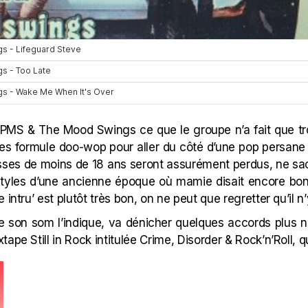
 PMS & The Mood Swings ce que le groupe n’a fait que tro
ties formule doo-wop pour aller du côté d’une pop persan
gosses de moins de 18 ans seront assurément perdus, ne sa
 styles d’une ancienne époque où mamie disait encore bon
intru’ est plutôt très bon, on ne peut que regretter qu’il n’
 son som l’indique, va dénicher quelques accords plus no
ape Still in Rock intitulée Crime, Disorder & Rock’n’Roll, qu