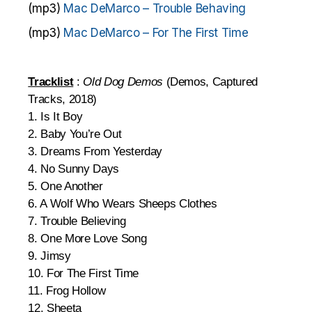
(mp3)
Mac DeMarco – Trouble Behaving
(mp3)
Mac DeMarco – For The First Time
Tracklist
:
Old Dog Demos
(Demos, Captured
Tracks, 2018)
1. Is It Boy
2. Baby You’re Out
3. Dreams From Yesterday
4. No Sunny Days
5. One Another
6. A Wolf Who Wears Sheeps Clothes
7. Trouble Believing
8. One More Love Song
9. Jimsy
10. For The First Time
11. Frog Hollow
12. Sheeta