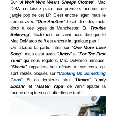
Sur “
A Wolf Who Wears Sheeps Clothes
“, Mac
DeMarco laisse place aux premiers accords de
jangle pop de cet LP. C’est encore léger, mais le
combo avec “
One Another
” ferait dire des mots
doux à des types de Manchester. Et “
Trouble
Believing
“, finalement, de venir nous dire que le
Mac DeMarco de
II
est encore là, quelque part !
On attaque la partie intru’ sur “
One More Love
Song
“, mais c’est avant “
Jimsy
” et “
For The First
Time
” qui nous régalent. Mac DeMarco minaude.
“
Sheeta
” rappellera ses débuts à tous ceux qui
sont restés bloqués sur “
Cooking Up Something
Good
“. Et les dernières intru’, “
Umaro
“, “
Lady
Eboshi
” et “
Master Yupa
” de venir ajouter la
touche de spleen qu’il affectionne tant !