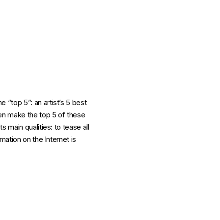
 “top 5”: an artist’s 5 best
ven make the top 5 of these
 main qualities: to tease all
rmation on the Internet is