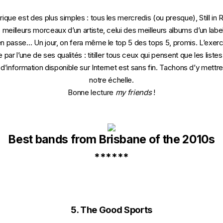
ique est des plus simples : tous les mercredis (ou presque), Still in 
 meilleurs morceaux d’un artiste, celui des meilleurs albums d’un labe
’en passe… Un jour, on fera même le top 5 des tops 5, promis. L’exe
par l’une de ses qualités : titiller tous ceux qui pensent que les listes
é d’information disponible sur Internet est sans fin. Tachons d’y mett
notre échelle.
Bonne lecture
my friends
!
Best bands from Brisbane of the 2010s
******
5. The Good Sports