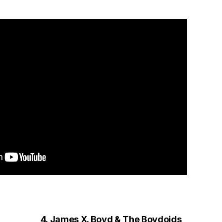
4.
James X. Boyd & The Boydoids