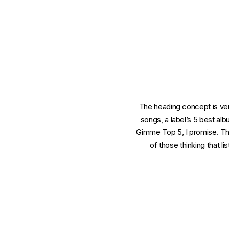
The heading concept is very
songs, a label’s 5 best al
Gimme Top 5, I promise. This
of those thinking that li