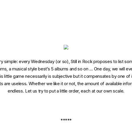
 simple: every Wednesday (or so), Still in Rock proposes to list some
bums, a musical style best’s 5 albums and so on … One day, we will e
 little game necessarily is subjective but it compensates by one of its
sts are useless. Whether we like it or not, the amount of available info
endless. Let us try to put a little order, each at our own scale.
*****