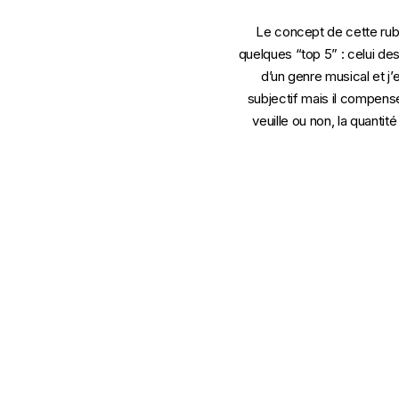
Le concept de cette rubr
quelques “top 5” : celui des
d’un genre musical et j
subjectif mais il compense 
veuille ou non, la quantit