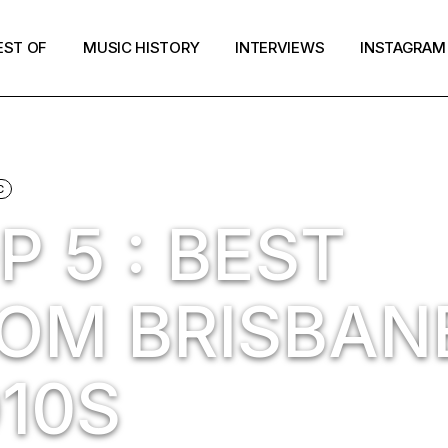
EST OF
MUSIC HISTORY
INTERVIEWS
INSTAGRAM
C
 5 : BEST
OM BRISBAN
010S