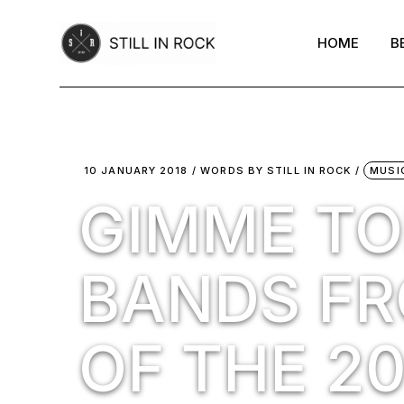
Skip
to
the
HOME
B
content
10 JANUARY 2018
WORDS BY
STILL IN ROCK
MUSI
GIMME TOP
BANDS FR
OF THE 2