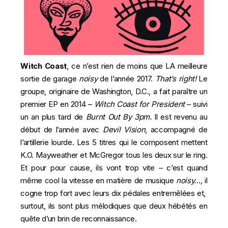
Witch Coast
, ce n’est rien de moins que LA meilleure
sortie de garage
noisy
de l’année 2017.
That’s right!
Le
groupe, originaire de Washington, D.C., a fait paraître un
premier EP en 2014 –
Witch Coast for President
– suivi
un an plus tard de
Burnt Out By 3pm
.
Il est revenu au
début de l’année avec
Devil Vision
, accompagné de
l’artillerie lourde. Les 5 titres qui le composent mettent
K.O. Mayweather et McGregor tous les deux sur le ring.
Et pour pour cause, ils vont trop vite – c’est quand
même cool la vitesse en matière de musique
noisy…,
il
cogne trop fort avec leurs dix pédales entremêlées et,
surtout, ils sont plus mélodiques que deux hébétés en
quête d’un brin de reconnaissance.