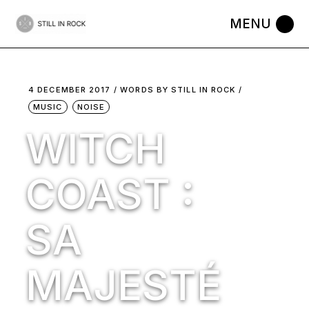
Skip
to
the
content
4 DECEMBER 2017
WORDS BY
STILL IN ROCK
MUSIC
NOISE
WITCH
COAST :
SA
MAJESTÉ