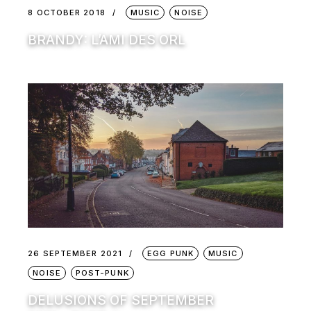
8 OCTOBER 2018
MUSIC
NOISE
BRANDY: L’AMI DES ORL
26 SEPTEMBER 2021
EGG PUNK
MUSIC
NOISE
POST-PUNK
DELUSIONS OF SEPTEMBER